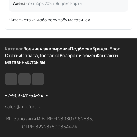
Алёна ·
октябрь 2025, Яндекс.Карты
Читать отзывы обо всех трёх магазинах
Каталог
Военная экипировка
Подборки
Бренды
Блог
Статьи
Оплата
Доставка
Возврат и обмен
Контакты
Магазины
Отзывы
+7-903-411-54-24
sales@midfort.ru
ИП Залозный И.В. ИНН 230807962635,
ОГРН 322237500354424