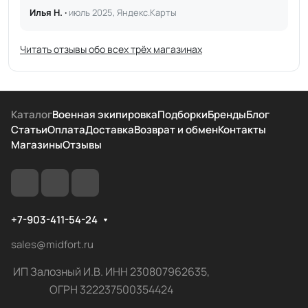
Илья Н. ·
июль 2025, Яндекс.Карты
Читать отзывы обо всех трёх магазинах
Каталог
Военная экипировка
Подборки
Бренды
Блог
Статьи
Оплата
Доставка
Возврат и обмен
Контакты
Магазины
Отзывы
+7-903-411-54-24
sales@midfort.ru
ИП Залозный И.В. ИНН 230807962635,
ОГРН 322237500354424