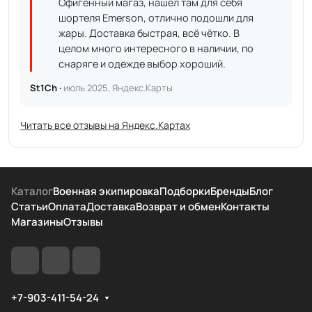
Офигенный магаз, нашёл там для себя
шортеля Emerson, отлично подошли для
жары. Доставка быстрая, всё чётко. В
целом много интересного в наличии, по
снаряге и одежде выбор хороший.
St1Ch ·
июль 2025, Яндекс.Карты
Читать все отзывы на Яндекс.Картах
Каталог
Военная экипировка
Подборки
Бренды
Блог
Статьи
Оплата
Доставка
Возврат и обмен
Контакты
Магазины
Отзывы
+7-903-411-54-24