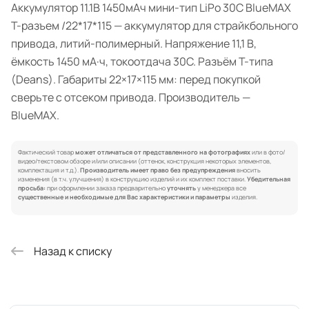
Аккумулятор 11.1В 1450мАч мини-тип LiPo 30С BlueMAX
Т-разъем /22*17*115 — аккумулятор для страйкбольного
привода, литий-полимерный. Напряжение 11,1 В,
ёмкость 1450 мА·ч, токоотдача 30C. Разъём Т-типа
(Deans). Габариты 22×17×115 мм: перед покупкой
сверьте с отсеком привода. Производитель —
BlueMAX.
Фактический товар
может отличаться от представленного на фотографиях
или в фото/
видео/текстовом обзоре и/или описании (оттенок, конструкция некоторых элементов,
комплектация и т.д.).
Производитель имеет право без предупреждения
вносить
изменения (в т.ч. улучшения) в конструкцию изделий и их комплект поставки.
Убедительная
просьба:
при оформлении заказа предварительно
уточнять
у менеджера все
существенные и необходимые для Вас характеристики и параметры
изделия.
Назад к списку