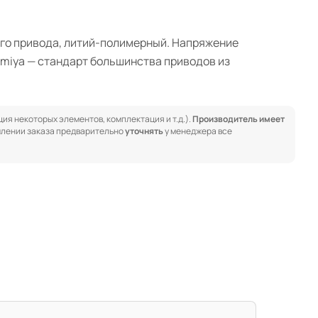
ного привода, литий-полимерный. Напряжение
Tamiya — стандарт большинства приводов из
ия некоторых элементов, комплектация и т.д.).
Производитель имеет
лении заказа предварительно
уточнять
у менеджера все