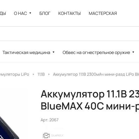
НДЫ
О НАС
БЛОГ
КОНТАКТЫ
МАСТЕРСКАЯ
Тактическая медицина
Обвес на огнестрельное оружие
умуляторы LiPo
11.1В
Аккумулятор 11.1В 2300мАч мини-разд LiPo 
Аккумулятор 11.1В 
BlueMAX 40С мини-р
Арт.
2067