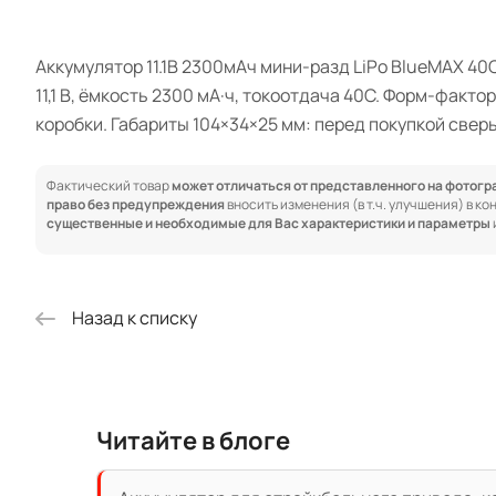
Аккумулятор 11.1В 2300мАч мини-разд LiPo BlueMAX 4
11,1 В, ёмкость 2300 мА·ч, токоотдача 40C. Форм-фак
коробки. Габариты 104×34×25 мм: перед покупкой свер
Фактический товар
может отличаться от представленного на фотог
право без предупреждения
вносить изменения (в т.ч. улучшения) в к
существенные и необходимые для Вас характеристики и параметры
Назад к списку
Читайте в блоге