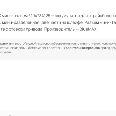
0С мини-разъем / 104*34*25 — аккумулятор для страйкболь
тор: мини-разделённая: две части на шлейфе. Разъём мини-
ьте с отсеком привода. Производитель — BlueMAX.
рафиях
или в фото/видео/текстовом обзоре и/или описании (оттенок, конструкц
онструкцию изделий и их комплект поставки.
Убедительная просьба:
при оформ
изделия.