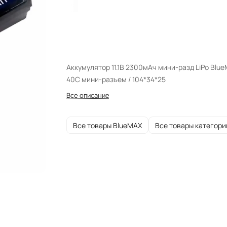
Аккумулятор 11.1В 2300мАч мини-разд LiPo Blu
40С мини-разъем / 104*34*25
Все описание
Все товары BlueMAX
Все товары категори