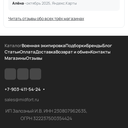
Алёна ·
октябрь 2025, Яндекс.Карты
Читать отзывы обо всех трёх магазинах
Каталог
Военная экипировка
Подборки
Бренды
Блог
Статьи
Оплата
Доставка
Возврат и обмен
Контакты
Магазины
Отзывы
+7-903-411-54-24
sales@midfort.ru
ИП Залозный И.В. ИНН 230807962635,
ОГРН 322237500354424