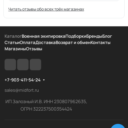
Читать отзывы обо всех трёх магазинах
Каталог
Военная экипировка
Подборки
Бренды
Блог
Статьи
Оплата
Доставка
Возврат и обмен
Контакты
Магазины
Отзывы
+7-903-411-54-24
sales@midfort.ru
ИП Залозный И.В. ИНН 230807962635,
ОГРН 322237500354424