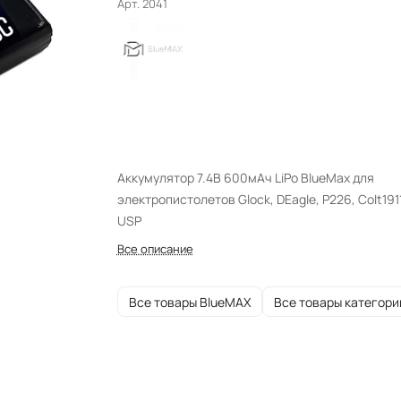
Арт.
2041
Аккумулятор 7.4В 600мАч LiPo BlueMax для
электропистолетов Glock, DEagle, P226, Colt1911
USP
Все описание
Все товары BlueMAX
Все товары категори