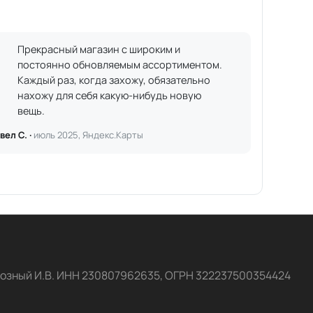
Прекрасный магазин с широким и
постоянно обновляемым ассортиментом.
Каждый раз, когда захожу, обязательно
нахожу для себя какую-нибудь новую
вещь.
вел С. ·
июль 2025, Яндекс.Карты
озный И.В. ИНН 230807962635, ОГРН 322237500354424