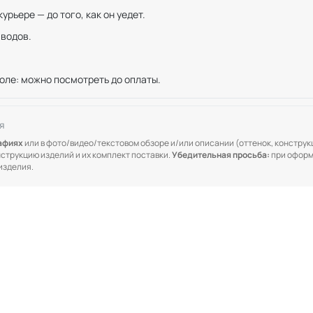
рьере — до того, как он уедет.
иводов.
оле: можно посмотреть до оплаты.
я
рафиях
или в фото/видео/текстовом обзоре и/или описании (оттенок, конструкц
онструкцию изделий и их комплект поставки.
Убедительная просьба:
при оформ
изделия.