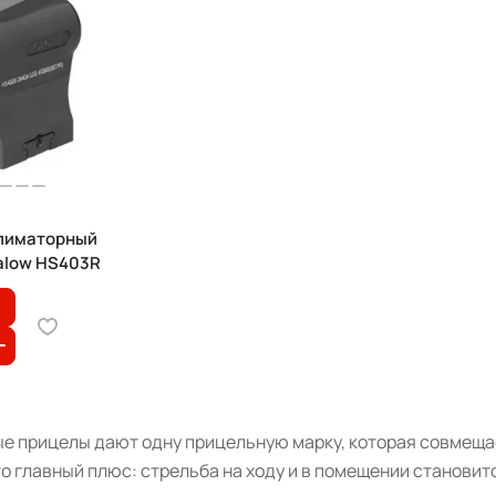
лиматорный
alow HS403R
е прицелы дают одну прицельную марку, которая совмещае
о главный плюс: стрельба на ходу и в помещении становит