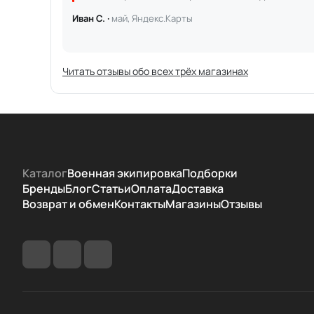
Иван С. ·
май, Яндекс.Карты
Читать отзывы обо всех трёх магазинах
Каталог
Военная экипировка
Подборки
Бренды
Блог
Статьи
Оплата
Доставка
Возврат и обмен
Контакты
Магазины
Отзывы