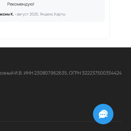
Рекомендую!
ксим К. ·
август 2025, Яндекс.Карты
озный И.В. ИНН 230807962635, ОГРН 322237500354424