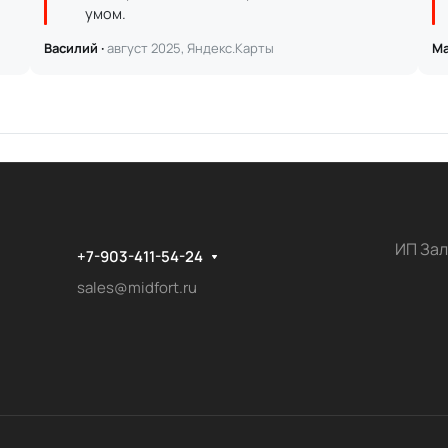
умом.
Василий ·
август 2025, Яндекс.Карты
Ма
ИП Зал
+7-903-411-54-24
sales@midfort.ru