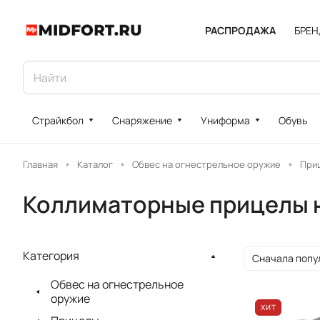
РАСПРОДАЖА
БРЕ
Страйкбол
Снаряжение
Униформа
Обувь
Главная
Каталог
Обвес на огнестрельное оружие
При
Коллиматорные прицелы 
Категория
Сначала попу
Обвес на огнестрельное
оружие
ХИТ