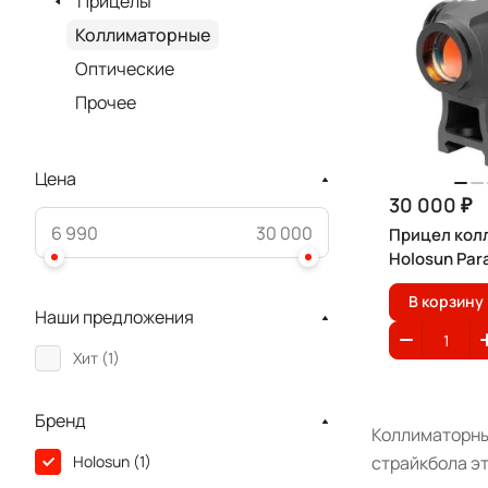
Прицелы
Коллиматорные
Оптические
Прочее
Цена
30 000 ₽
Прицел кол
Holosun Par
В корзину
Наши предложения
Хит (
1
)
Бренд
Коллиматорны
страйкбола эт
Holosun (
1
)