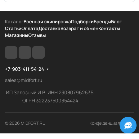
Каталог
Военная экипировка
Подборки
Бренды
Блог
Статьи
Оплата
Доставка
Возврат и обмен
Контакты
Магазины
Отзывы
+7-903-411-54-24
sales@midfort.ru
ИП Залозный И.В. ИНН 230807962635,
ОГРН 322237500354424
© 2026 MIDFORT.RU
Конфиденциальность