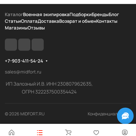
Каталог
Военная экипировка
Подборки
Бренды
Блог
Статьи
Оплата
Доставка
Возврат и обмен
Контакты
Магазины
Отзывы
+7-903-411-54-24
sales@midfort.ru
ИП Залозный И.В. ИНН 230807962635,
ОГРН 322237500354424
© 2026 MIDFORT.RU
Конфиденциальность