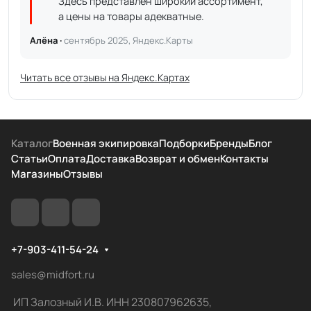
Здесь представлен широкий ассортимент,
а цены на товары адекватные.
Алёна ·
сентябрь 2025, Яндекс.Карты
Читать все отзывы на Яндекс.Картах
Каталог
Военная экипировка
Подборки
Бренды
Блог
Статьи
Оплата
Доставка
Возврат и обмен
Контакты
Магазины
Отзывы
+7-903-411-54-24
sales@midfort.ru
ИП Залозный И.В. ИНН 230807962635,