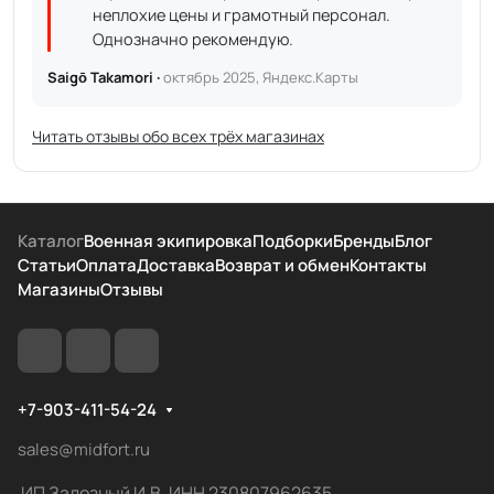
неплохие цены и грамотный персонал.
Однозначно рекомендую.
Saigō Takamori ·
октябрь 2025, Яндекс.Карты
Читать отзывы обо всех трёх магазинах
Каталог
Военная экипировка
Подборки
Бренды
Блог
Статьи
Оплата
Доставка
Возврат и обмен
Контакты
Магазины
Отзывы
+7-903-411-54-24
sales@midfort.ru
ИП Залозный И.В. ИНН 230807962635,