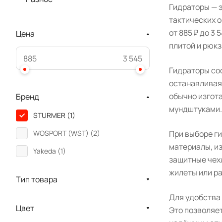
Гидраторы — э
тактических 
от 885 ₽ до 3
Цена
плитой и рюкз
Гидраторы сос
останавливая 
обычно изгот
Бренд
мундштуками.
STURMER (
1
)
При выборе ги
WOSPORT (WST) (
2
)
материалы, из
Yakeda (
1
)
защитные чехл
жилеты или р
Тип товара
Для удобства
Цвет
Это позволяе