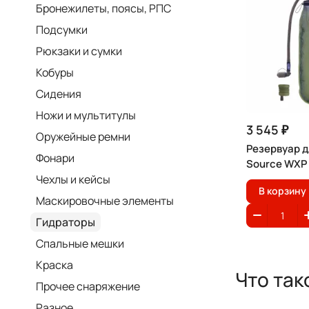
Бронежилеты, поясы, РПС
Подсумки
Рюкзаки и сумки
Кобуры
Сидения
Ножи и мультитулы
3 545 ₽
Оружейные ремни
Резервуар д
Фонари
Source WXP
Чехлы и кейсы
В корзину
Маскировочные элементы
Гидраторы
Спальные мешки
Краска
Что так
Прочее снаряжение
Разное