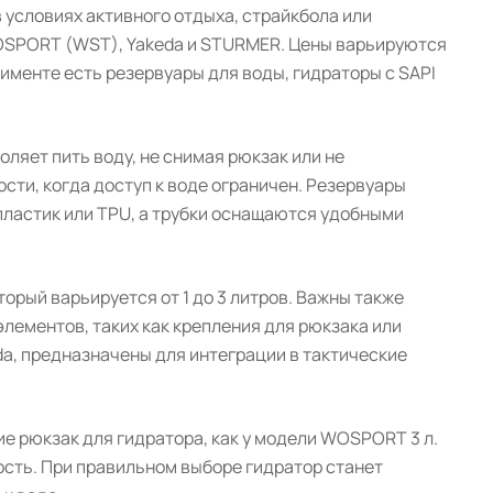
 условиях активного отдыха, страйкбола или
WOSPORT (WST), Yakeda и STURMER. Цены варьируются
ртименте есть резервуары для воды, гидраторы с SAPI
оляет пить воду, не снимая рюкзак или не
сти, когда доступ к воде ограничен. Резервуары
пластик или TPU, а трубки оснащаются удобными
орый варьируется от 1 до 3 литров. Важны также
элементов, таких как крепления для рюкзака или
da, предназначены для интеграции в тактические
 рюкзак для гидратора, как у модели WOSPORT 3 л.
ость. При правильном выборе гидратор станет