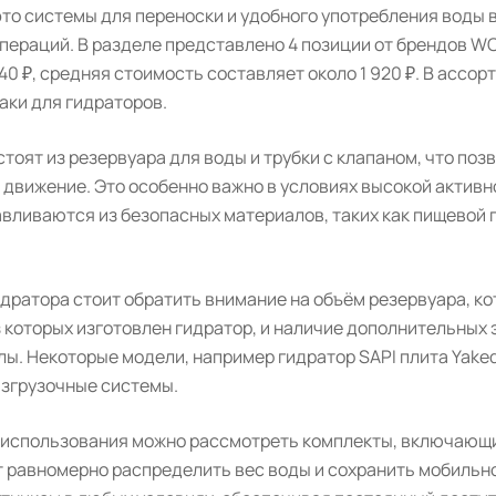
то системы для переноски и удобного употребления воды в
операций. В разделе представлено 4 позиции от брендов 
 540 ₽, средняя стоимость составляет около 1 920 ₽. В ассо
аки для гидраторов.
тоят из резервуара для воды и трубки с клапаном, что позв
движение. Это особенно важно в условиях высокой активно
авливаются из безопасных материалов, таких как пищевой 
дратора стоит обратить внимание на объём резервуара, кот
 которых изготовлен гидратор, и наличие дополнительных 
ы. Некоторые модели, например гидратор SAPI плита Yake
азгрузочные системы.
 использования можно рассмотреть комплекты, включающие
т равномерно распределить вес воды и сохранить мобильн