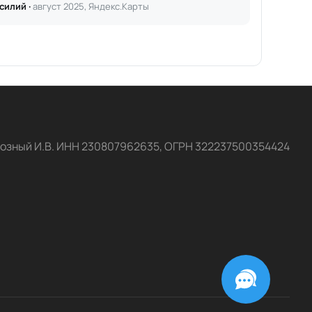
силий ·
август 2025, Яндекс.Карты
озный И.В. ИНН 230807962635, ОГРН 322237500354424