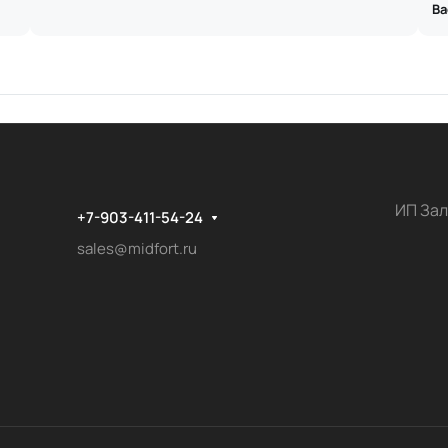
Ва
ИП Зал
+7-903-411-54-24
sales@midfort.ru