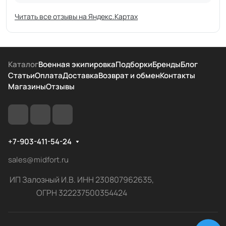
Читать все отзывы на Яндекс.Картах
Каталог
Военная экипировка
Подборки
Бренды
Блог
Статьи
Оплата
Доставка
Возврат и обмен
Контакты
Магазины
Отзывы
+7-903-411-54-24
sales@midfort.ru
ИП Залозный И.В. ИНН 230807962635,
ОГРН 322237500354424