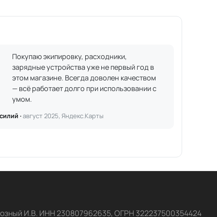
Покупаю экипировку, расходники,
зарядные устройства уже не первый год в
этом магазине. Всегда доволен качеством
— всё работает долго при использовании с
умом.
силий ·
август 2025, Яндекс.Карты
озный И.В. ИНН 230807962635, ОГРН 322237500354424