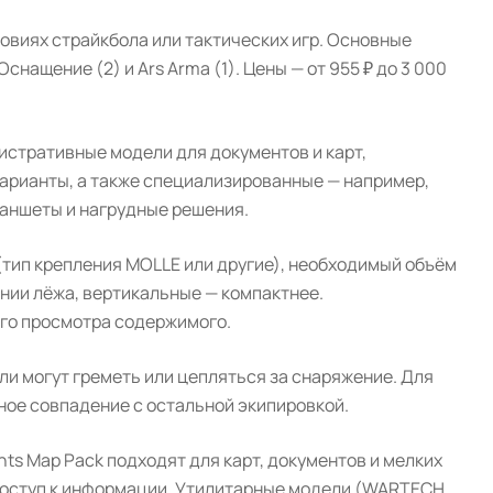
овиях страйкбола или тактических игр. Основные
нащение (2) и Ars Arma (1). Цены — от 955 ₽ до 3 000
истративные модели для документов и карт,
арианты, а также специализированные — например,
ланшеты и нагрудные решения.
(тип крепления MOLLE или другие), необходимый объём
ении лёжа, вертикальные — компактнее.
го просмотра содержимого.
ли могут греметь или цепляться за снаряжение. Для
ное совпадение с остальной экипировкой.
 Map Pack подходят для карт, документов и мелких
 доступ к информации. Утилитарные модели (WARTECH