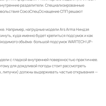
 внутренние разделители. Специализированные
одовольствия СоюзСпецОснащение СПП решают
зке. Например, нагрудные модели Ars Arma Ниндзя
инуть, куда именно будет крепиться подсумок и как
обходимого объёма: большой подсумок WARTECH UP-
одели с гладкой внутренней поверхностью практичнее.
этому для дождливой погоды стоит рассмотреть
, липучки) должны выдерживать частые открывания —