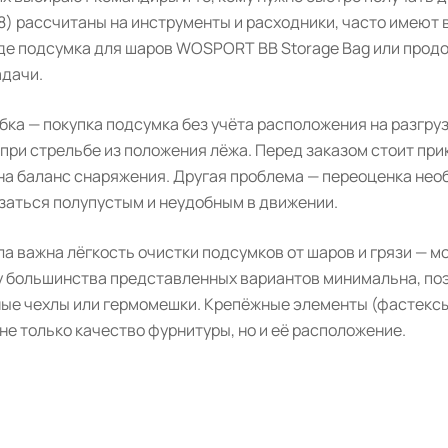
08) рассчитаны на инструменты и расходники, часто имеют
де подсумка для шаров WOSPORT BB Storage Bag или пр
адачи.
ка — покупка подсумка без учёта расположения на разгру
при стрельбе из положения лёжа. Перед заказом стоит прик
 на баланс снаряжения. Другая проблема — переоценка не
азаться полупустым и неудобным в движении.
а важна лёгкость очистки подсумков от шаров и грязи — м
у большинства представленных вариантов минимальна, по
ые чехлы или гермомешки. Крепёжные элементы (фастексы
 не только качество фурнитуры, но и её расположение.