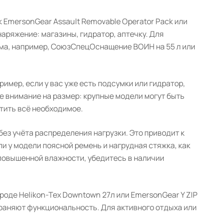
 EmersonGear Assault Removable Operator Pack или
аряжение: магазины, гидратор, аптечку. Для
ма, например, СоюзСпецОснащение ВОИН на 55 л или
мер, если у вас уже есть подсумки или гидратор,
те внимание на размер: крупные модели могут быть
тить всё необходимое.
без учёта распределения нагрузки. Это приводит к
и у модели поясной ремень и нагрудная стяжка, как
повышенной влажности, убедитесь в наличии
оде Helikon-Tex Downtown 27л или EmersonGear Y ZIP
охраняют функциональность. Для активного отдыха или