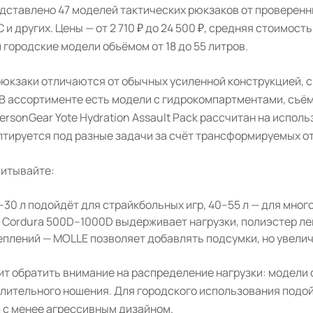
дставлено 47 моделей тактических рюкзаков от проверенн
C и других. Цены — от 2 710 ₽ до 24 500 ₽, средняя стоимос
 городские модели объёмом от 18 до 55 литров.
рюкзаки отличаются от обычных усиленной конструкцией, 
 В ассортименте есть модели с гидрокомпартментами, съ
rsonGear Yote Hydration Assault Pack рассчитан на испол
птируется под разные задачи за счёт трансформируемых о
читывайте:
–30 л подойдёт для страйкбольных игр, 40–55 л — для мно
 Cordura 500D–1000D выдерживает нагрузки, полиэстер ле
еплений — MOLLE позволяет добавлять подсумки, но увели
т обратить внимание на распределение нагрузки: модели 
длительного ношения. Для городского использования подой
 с менее агрессивным дизайном.