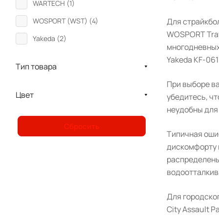
WARTECH (
1
)
Для страйкбол
WOSPORT (WST) (
4
)
WOSPORT Trave
Yakeda (
2
)
многодневных
Yakeda KF-061 
Тип товара
При выборе ва
Цвет
убедитесь, чт
неудобны для
Сбросить
Типичная ошиб
дискомфорту п
распределены
водоотталкив
Для городског
City Assault 