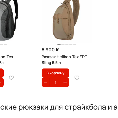
8 900 ₽
kon-Tex
Рюкзак Helikon-Tex EDC
7л
Sling 6.5 л
В корзину
ские рюкзаки для страйкбола и 