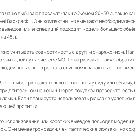
а чаще выбирают ассаулт-паки объёмом 20–30 л, такие как
l Backpack II. Они компактны, но вмещают необходимое сн
 выездов или экспедиций подходят модели большего объё
на 45 л.
жно учитывать совместимость с другим снаряжением. Напри
о они подойдут к системе MOLLE на рюкзаке. Также обрати
 людей невысокого роста, а слишком компактные — не вмес
ка — выбор рюкзака только по внешнему виду или объёму, 
ри длительном ношении. Перед покупкой проверьте, есть л
 лямки. Если планируете использовать рюкзак в условиях 
ающей пропитки.
о использования или коротких выездов подходят модели вр
Pack. Они менее громоздки, чем тактические рюкзаки, но с