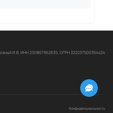
озный И.В. ИНН 230807962635, ОГРН 322237500354424
Конфиденциальность