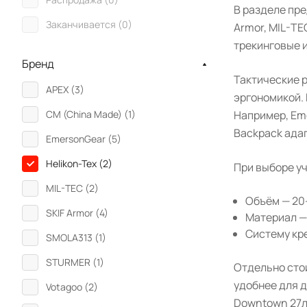
В разделе пре
Заканчивается (
0
)
Armor, MIL-TE
трекинговые и
Бренд
Тактические 
APEX (
3
)
эргономикой.
Например, Eme
CM (China Made) (
1
)
Backpack ада
EmersonGear (
5
)
Helikon-Tex (
2
)
При выборе у
MIL-TEC (
2
)
Объём — 20
SKIF Armor (
4
)
Материал —
Систему кр
SMOLA313 (
1
)
STURMER (
1
)
Отдельно стои
удобнее для 
Votagoo (
2
)
Downtown 27л