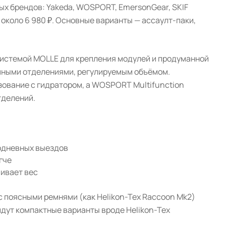
ых брендов: Yakeda, WOSPORT, EmersonGear, SKIF
ть около 6 980 ₽. Основные варианты — ассаулт-паки,
системой MOLLE для крепления модулей и продуманной
ёмными отделениями, регулируемым объёмом.
ьзование с гидратором, а WOSPORT Multifunction
тделений.
годневных выездов
гче
чивает вес
с поясными ремнями (как Helikon-Tex Raccoon Mk2)
дут компактные варианты вроде Helikon-Tex