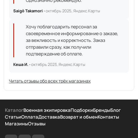
Однозначно рекомендую.
Saigō Takamori ·
октябрь 2025, Яндекс.Карты
Хочу поблагодарить персонал за
своевременное информирование о заказе,
за вежливость и корректность. Заказ
отправили сразу, как получили
подтверждение об оплате.
Кеша И. ·
октябрь 2023, Яндекс.Карты
Читать отзывы обо всех трёх магазинах
Каталог
Военная экипировка
Подборки
Бренды
Блог
Статьи
Оплата
Доставка
Возврат и обмен
Контакты
Магазины
Отзывы