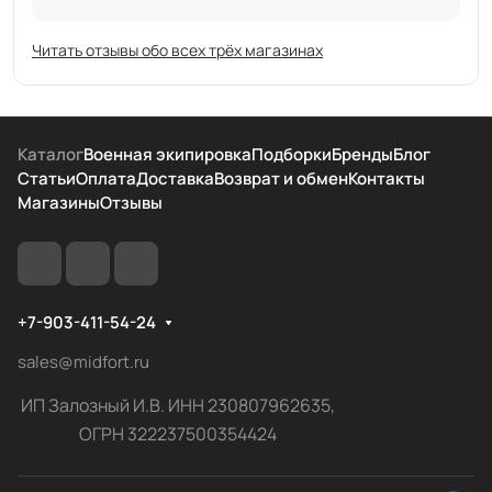
Читать отзывы обо всех трёх магазинах
Каталог
Военная экипировка
Подборки
Бренды
Блог
Статьи
Оплата
Доставка
Возврат и обмен
Контакты
Магазины
Отзывы
+7-903-411-54-24
sales@midfort.ru
ИП Залозный И.В. ИНН 230807962635,
ОГРН 322237500354424