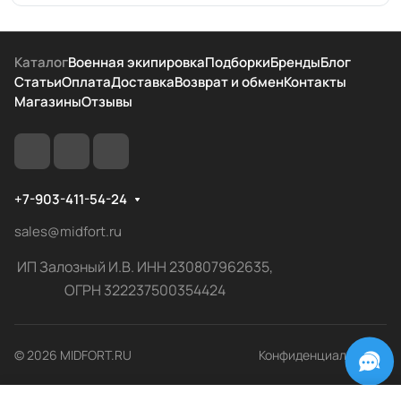
Каталог
Военная экипировка
Подборки
Бренды
Блог
Статьи
Оплата
Доставка
Возврат и обмен
Контакты
Магазины
Отзывы
+7-903-411-54-24
sales@midfort.ru
ИП Залозный И.В. ИНН 230807962635,
ОГРН 322237500354424
© 2026 MIDFORT.RU
Конфиденциальность