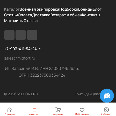
Каталог
Военная экипировка
Подборки
Бренды
Блог
Статьи
Оплата
Доставка
Возврат и обмен
Контакты
Магазины
Отзывы
+7-903-411-54-24
sales@midfort.ru
ИП Залозный И.В. ИНН 230807962635,
ОГРН 322237500354424
© 2026 MIDFORT.RU
Конфиденциальность
Главная
Каталог
Корзина
Избранные
Кабинет