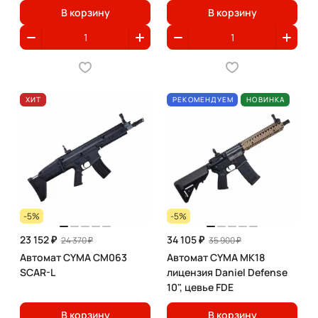
В корзину
В корзину
ХИТ
РЕКОМЕНДУЕМ
НОВИНКА
-5%
-5%
23 152 ₽
34 105 ₽
24 370 ₽
35 900 ₽
Автомат CYMA CM063
Автомат CYMA MK18
SCAR-L
лицензия Daniel Defense
10", цевье FDE
В корзину
В корзину