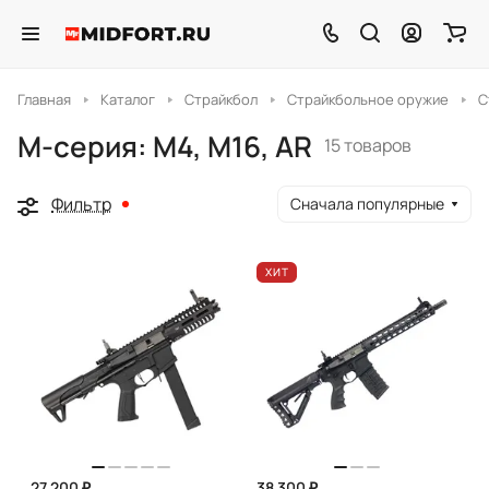
Главная
Каталог
Страйкбол
Страйкбольное оружие
С
M-серия: M4, M16, AR
15 товаров
Фильтр
Сначала популярные
ХИТ
27 200 ₽
38 300 ₽