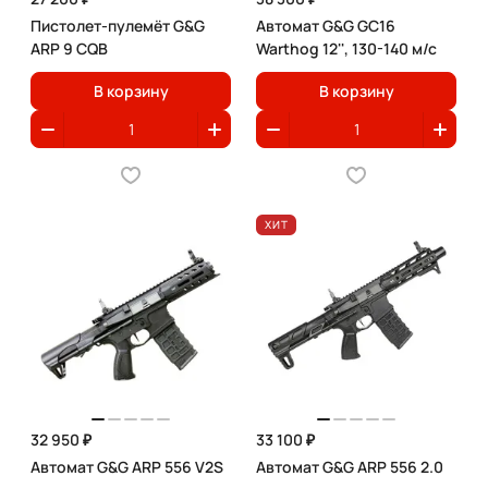
Пистолет-пулемёт G&G
Автомат G&G GC16
ARP 9 CQB
Warthog 12'', 130-140 м/с
В корзину
В корзину
ХИТ
32 950 ₽
33 100 ₽
Автомат G&G ARP 556 V2S
Автомат G&G ARP 556 2.0