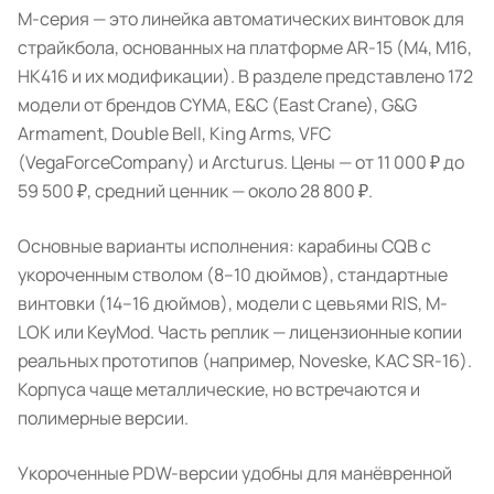
М-серия — это линейка автоматических винтовок для
страйкбола, основанных на платформе AR-15 (M4, M16,
HK416 и их модификации). В разделе представлено 172
модели от брендов CYMA, E&C (East Crane), G&G
Armament, Double Bell, King Arms, VFC
(VegaForceCompany) и Arcturus. Цены — от 11 000 ₽ до
59 500 ₽, средний ценник — около 28 800 ₽.
Основные варианты исполнения: карабины CQB с
укороченным стволом (8–10 дюймов), стандартные
винтовки (14–16 дюймов), модели с цевьями RIS, M-
LOK или KeyMod. Часть реплик — лицензионные копии
реальных прототипов (например, Noveske, KAC SR-16).
Корпуса чаще металлические, но встречаются и
полимерные версии.
Укороченные PDW-версии удобны для манёвренной