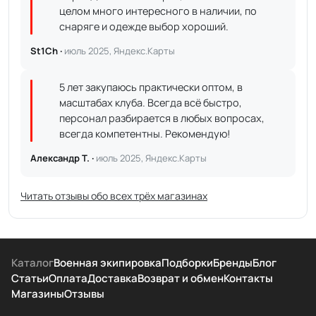
целом много интересного в наличии, по
снаряге и одежде выбор хороший.
St1Ch ·
июль 2025, Яндекс.Карты
5 лет закупаюсь практически оптом, в
масштабах клуба. Всегда всё быстро,
персонал разбирается в любых вопросах,
всегда компетентны. Рекомендую!
Александр Т. ·
июль 2025, Яндекс.Карты
Читать отзывы обо всех трёх магазинах
Каталог
Военная экипировка
Подборки
Бренды
Блог
Статьи
Оплата
Доставка
Возврат и обмен
Контакты
Магазины
Отзывы