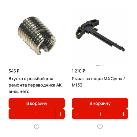
345 ₽
1 210 ₽
Втулка с резьбой для
Рычаг затвора M4 Cyma /
ремонта переводчика АК
M133
внешнего
В корзину
В корзину