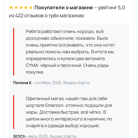
★★★★★
Покупатели о магазине
— рейтинг 5,0
из 422 отзывов о трёх магазинах
Ребята работают очень хорошо, всё
доходчиво объяснили, показали. Было
очень приятно осознавать, что они хотят
реально помочь нам выбрать. В итоге мы
определились и купили два автомата
CYMA: чёрный и песочный. Очень рады
покупке.
Полина К. ·
октябрь 2025, Яндекс.Карты
Офигенный магаз, нашёл там для себя
шортеля Emerson, отлично подошли для
жары. Доставка быстрая, всё чётко. В
целом много интересного в наличии, по
снаряге и одежде выбор хороший.
St1Ch ·
июль 2025, Яндекс.Карты