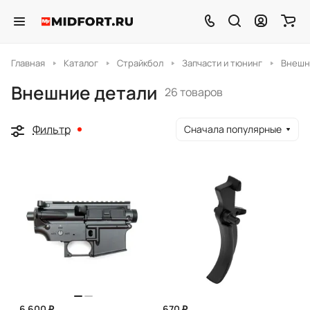
Главная
Каталог
Страйкбол
Запчасти и тюнинг
Внешн
Внешние детали
26 товаров
Фильтр
Сначала популярные
6 600 ₽
670 ₽