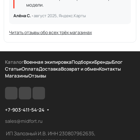
модели.
Алёна С. ·
август 2025, Яндекс.Карты
Читать отзывы обо всех трёх магазинах
Каталог
Военная экипировка
Подборки
Бренды
Блог
Статьи
Оплата
Доставка
Возврат и обмен
Контакты
Магазины
Отзывы
+7-903-411-54-24
sales@midfort.ru
ИП Залозный И.В. ИНН 230807962635,