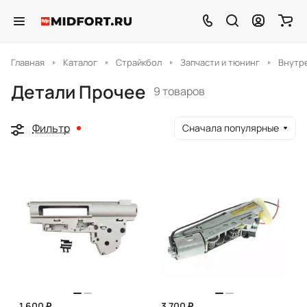
Главная
Каталог
Страйкбол
Запчасти и тюнинг
Внутр
Детали Прочее
9 товаров
Фильтр
Сначала популярные
1 600 ₽
3 700 ₽