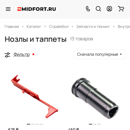
Главная
Каталог
Страйкбол
Запчасти и тюнинг
Внутр
Нозлы и таппеты
13 товаров
Фильтр
Сначала популярные
675 ₽
450 ₽