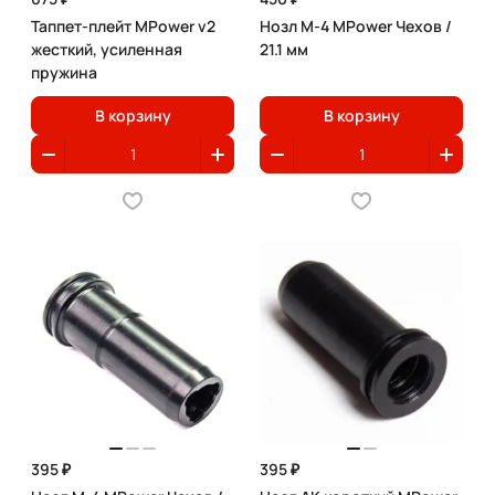
Таппет-плейт MPower v2
Нозл M-4 MPower Чехов /
жесткий, усиленная
21.1 мм
пружина
В корзину
В корзину
395 ₽
395 ₽