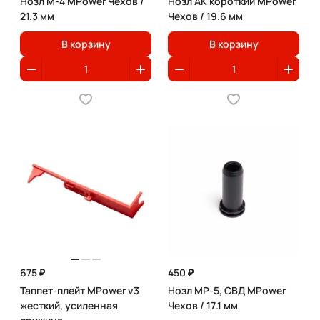
Нозл M-4 MPower Чехов /
Нозл АК короткий MPower
21.3 мм
Чехов / 19.6 мм
В корзину
В корзину
675 ₽
450 ₽
Таппет-плейт MPower v3
Нозл MP-5, СВД MPower
жесткий, усиленная
Чехов / 17.1 мм