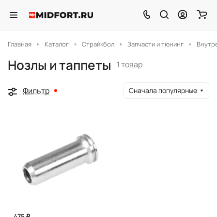
Главная
Каталог
Страйкбол
Запчасти и тюнинг
Внутр
Нозлы и таппеты
1 товар
Фильтр
Сначала популярные
475 ₽