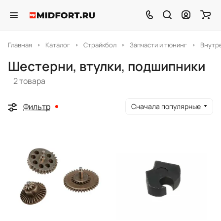
Главная
Каталог
Страйкбол
Запчасти и тюнинг
Внутр
Шестерни, втулки, подшипники
2 товара
Фильтр
Сначала популярные