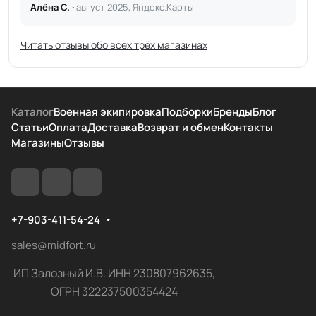
Алёна С. ·
август 2025, Яндекс.Карты
Читать отзывы обо всех трёх магазинах
Каталог
Военная экипировка
Подборки
Бренды
Блог
Статьи
Оплата
Доставка
Возврат и обмен
Контакты
Магазины
Отзывы
+7-903-411-54-24
sales@midfort.ru
ИП Залозный И.В. ИНН 230807962635,
ОГРН 322237500354424