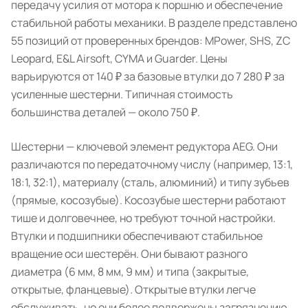
передачу усилия от мотора к поршню и обеспечение
стабильной работы механики. В разделе представлено
55 позиций от проверенных брендов: MPower, SHS, ZC
Leopard, E&L Airsoft, CYMA и Guarder. Цены
варьируются от 140 ₽ за базовые втулки до 7 280 ₽ за
усиленные шестерни. Типичная стоимость
большинства деталей — около 750 ₽.
Шестерни — ключевой элемент редуктора AEG. Они
различаются по передаточному числу (например, 13:1,
18:1, 32:1), материалу (сталь, алюминий) и типу зубьев
(прямые, косозубые). Косозубые шестерни работают
тише и долговечнее, но требуют точной настройки.
Втулки и подшипники обеспечивают стабильное
вращение оси шестерён. Они бывают разного
диаметра (6 мм, 8 мм, 9 мм) и типа (закрытые,
открытые, фланцевые). Открытые втулки легче
обслуживать, но они более подвержены загрязнению.