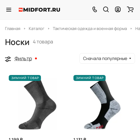
Главная
Каталог
Тактическая одежда и военная форма
На
Носки
4 товара
Фильтр
Сначала популярные
ЗИМНИЙ ТОВАР
ЗИМНИЙ ТОВАР
1 199 ₽
1 131 ₽