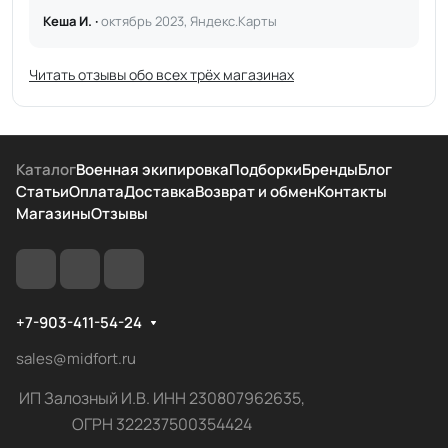
Кеша И. ·
октябрь 2023, Яндекс.Карты
Читать отзывы обо всех трёх магазинах
Каталог
Военная экипировка
Подборки
Бренды
Блог
Статьи
Оплата
Доставка
Возврат и обмен
Контакты
Магазины
Отзывы
+7-903-411-54-24
sales@midfort.ru
ИП Залозный И.В. ИНН 230807962635,
ОГРН 322237500354424