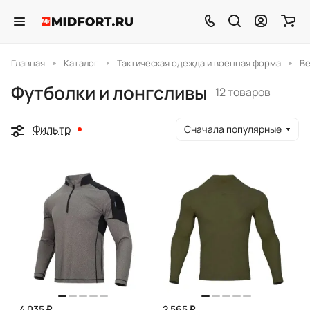
Главная
Каталог
Тактическая одежда и военная форма
В
Футболки и лонгсливы
12 товаров
Фильтр
Сначала популярные
4 035 ₽
2 565 ₽