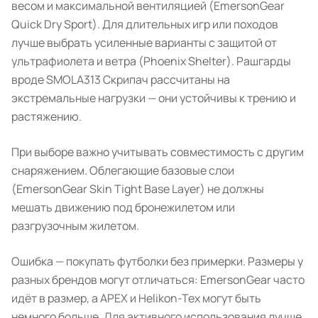
весом и максимальной вентиляцией (EmersonGear
Quick Dry Sport). Для длительных игр или походов
лучше выбрать усиленные варианты с защитой от
ультрафиолета и ветра (Phoenix Shelter). Рашгарды
вроде SMOLA313 Скрипач рассчитаны на
экстремальные нагрузки — они устойчивы к трению и
растяжению.
При выборе важно учитывать совместимость с другим
снаряжением. Облегающие базовые слои
(EmersonGear Skin Tight Base Layer) не должны
мешать движению под бронежилетом или
разгрузочным жилетом.
Ошибка — покупать футболки без примерки. Размеры у
разных брендов могут отличаться: EmersonGear часто
идёт в размер, а APEX и Helikon-Tex могут быть
немного больше. Для активного использования лучше