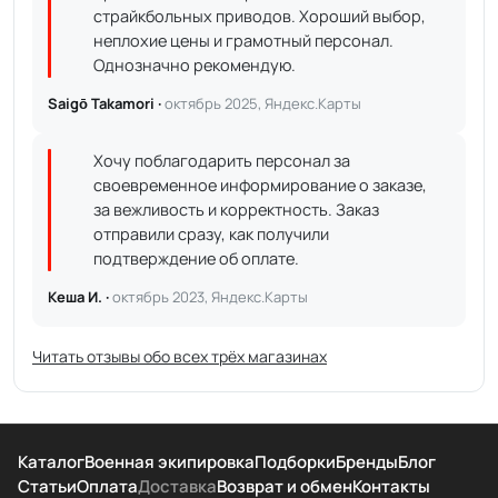
страйкбольных приводов. Хороший выбор,
неплохие цены и грамотный персонал.
Однозначно рекомендую.
Saigō Takamori ·
октябрь 2025, Яндекс.Карты
Хочу поблагодарить персонал за
своевременное информирование о заказе,
за вежливость и корректность. Заказ
отправили сразу, как получили
подтверждение об оплате.
Кеша И. ·
октябрь 2023, Яндекс.Карты
Читать отзывы обо всех трёх магазинах
Каталог
Военная экипировка
Подборки
Бренды
Блог
Статьи
Оплата
Доставка
Возврат и обмен
Контакты