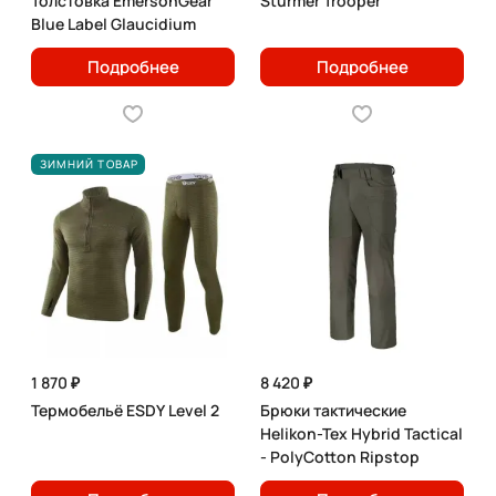
Толстовка EmersonGear
Sturmer Trooper
Blue Label Glaucidium
Подробнее
Подробнее
ЗИМНИЙ ТОВАР
1 870 ₽
8 420 ₽
Термобельё ESDY Level 2
Брюки тактические
Helikon-Tex Hybrid Tactical
- PolyCotton Ripstop