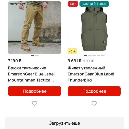
ХИТ
ЗИМНИЙ ТОВАР
-3%
7 190 ₽
9 691 ₽
9 990 ₽
Брюки тактические
Жилет утепленный
EmersonGear Blue Label
EmersonGear Blue Label
Mountainmen Tactical
Thunderbird
Commute
Подробнее
Подробнее
Загрузить еще