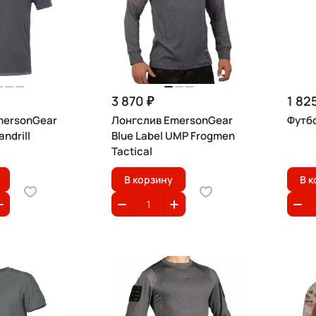
3 870 ₽
1 82
mersonGear
Лонгслив EmersonGear
Футбо
andrill
Blue Label UMP Frogmen
Tactical
В корзину
В к