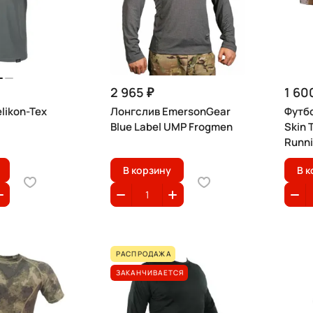
2 965 ₽
1 60
likon-Tex
Лонгслив EmersonGear
Футб
Blue Label UMP Frogmen
Skin 
Runni
В корзину
В к
РАСПРОДАЖА
ЗАКАНЧИВАЕТСЯ