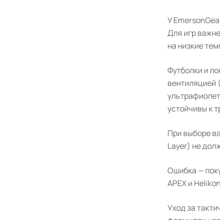
У EmersonGear
Для игр важн
на низкие тем
Футболки и л
вентиляцией (
ультрафиолета
устойчивы к 
При выборе в
Layer) не до
Ошибка — поку
APEX и Heliko
Уход за такти