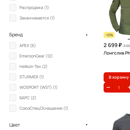
Распродажа (
1
)
Заканчивается (
1
)
Бренд
-10%
2 699 ₽
APEX (
6
)
3 00
Лонгслив Ph
EmersonGear (
12
)
Helikon-Tex (
2
)
STURMER (
1
)
В корзину
WOSPORT (WST) (
1
)
БАРС (
2
)
СоюзСпецОснащение (
1
)
Цвет