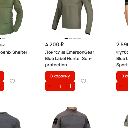
4 200 ₽
2 59
0 ₽
oenix Shelter
Лонгслив EmersonGear
Футб
Blue Label Hunter Sun-
Blue 
protection
Sport
В корзину
В к