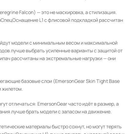
regrine Falcon) — это не маскировка, а стилизация.
юзСпецОснащение L1 с флисовой подкладкой рассчитан
ойдут модели с минимальным весом и максимальной
ходов лучше выбрать усиленные варианты с защитой от
рипач рассчитаны на экстремальные нагрузки — они
егающие базовые слои (EmersonGear Skin Tight Base
м жилетом.
гут отличаться: EmersonGear часто идёт в размер, а
вания лучше брать модели с запасом на движение.
етические материалы быстро сохнут, но могут терять