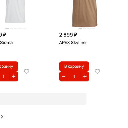
9 ₽
2 899 ₽
 Sioma
APEX Skyline
орзину
В корзину