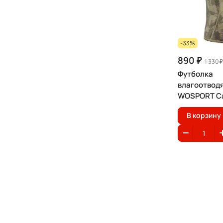
-33%
890 ₽
1 330 ₽
Футболка
влагоотвод
WOSPORT Ca
shirt
В корзину