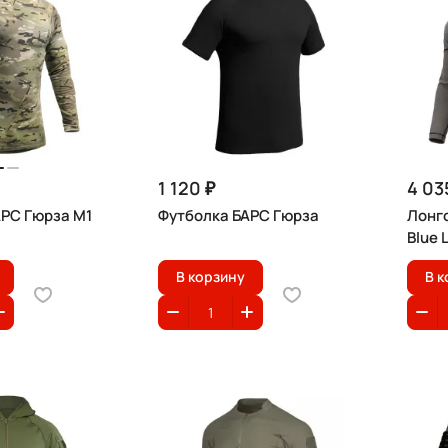
1 120 ₽
4 03
АРС Гюрза М1
Футболка БАРС Гюрза
Лонг
Blue 
В корзину
В к