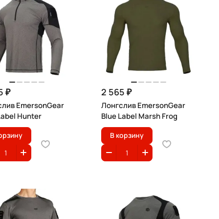
5 ₽
2 565 ₽
слив EmersonGear
Лонгслив EmersonGear
Label Hunter
Blue Label Marsh Frog
орзину
В корзину