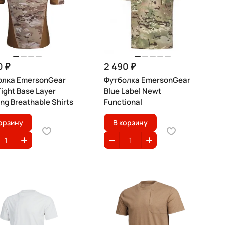
0 ₽
2 490 ₽
олка EmersonGear
Футболка EmersonGear
Tight Base Layer
Blue Label Newt
ng Breathable Shirts
Functional
орзину
В корзину