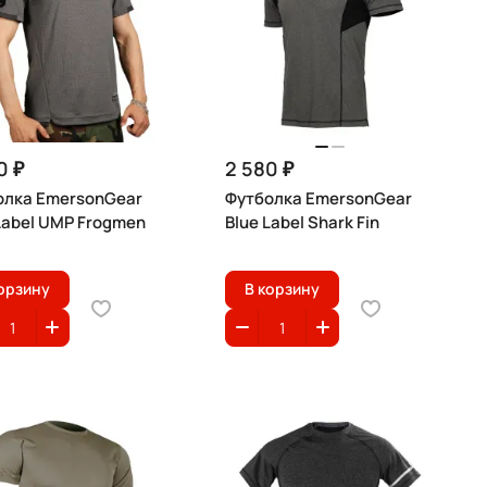
0 ₽
2 580 ₽
олка EmersonGear
Футболка EmersonGear
Label UMP Frogmen
Blue Label Shark Fin
орзину
В корзину