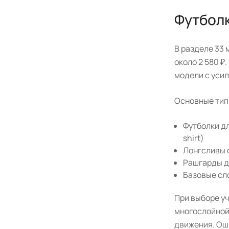
Футболк
В разделе 33 
около 2 580 ₽
модели с уси
Основные тип
Футболки дл
shirt)
Лонгсливы с
Рашгарды д
Базовые сло
При выборе уч
многослойной
движения. Оши