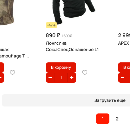
-47%
890 ₽
2 99
1 690 ₽
Лонгслив
APEX
ящая
СоюзСпецОснащение L1
mouflage T-
В корзину
В к
Загрузить еще
1
2