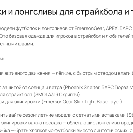
и и лонгсливы для страйкбола и 
модели футболок и лонгсливов от EmersonGear, APEX, БАРС и 
. Это базовая одежда для игроков в страйкбол и любителе
ленными швами.
ы:
я активного движения — лёгкие, с быстрым отводом влаги
 защитой от солнца и ветра (Phoenix Shelter, БАРС Гюрза М
ля страйкбола (SMOLA313 Скрипач)
и для экипировки (EmersonGear Skin Tight Base Layer)
итывайте сезон: летние модели с сетчатыми вставками (St
 экипировки важна посадка — облегающие лонгсливы вроде
бка — брать хлопковые футболки вместо синтетических: он