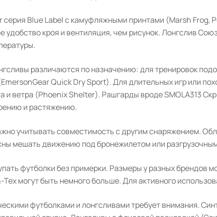
 серия Blue Label с камуфляжными принтами (Marsh Frog, Pe
ее удобство кроя и вентиляция, чем рисунок. Лонгслив Со
пературы.
онгсливы различаются по назначению: для тренировок под
EmersonGear Quick Dry Sport). Для длительных игр или по
 и ветра (Phoenix Shelter). Рашгарды вроде SMOLA313 Ск
трению и растяжению.
ажно учитывать совместимость с другим снаряжением. Обл
лжны мешать движению под бронежилетом или разгрузочны
пать футболки без примерки. Размеры у разных брендов мо
n-Tex могут быть немного больше. Для активного использо
ческими футболками и лонгсливами требует внимания. Синт