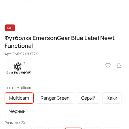
ХИТ
Футболка EmersonGear Blue Label Newt
Functional
Арт.
EMB9712MT2XL
Цвет :
Multicam
Multicam
Ranger Green
Серый
Хаки
Черный
Размер :
2XL