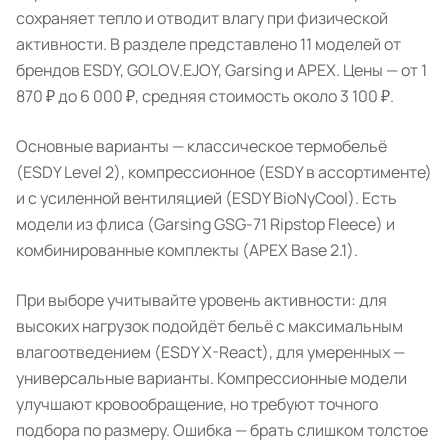
сохраняет тепло и отводит влагу при физической
активности. В разделе представлено 11 моделей от
брендов ESDY, GOLOV.EJOY, Garsing и APEX. Цены — от 1
870 ₽ до 6 000 ₽, средняя стоимость около 3 100 ₽.
Основные варианты — классическое термобельё
(ESDY Level 2), компрессионное (ESDY в ассортименте)
и с усиленной вентиляцией (ESDY BioNyCool). Есть
модели из флиса (Garsing GSG-71 Ripstop Fleece) и
комбинированные комплекты (APEX Base 2.1).
При выборе учитывайте уровень активности: для
высоких нагрузок подойдёт бельё с максимальным
влагоотведением (ESDY X-React), для умеренных —
универсальные варианты. Компрессионные модели
улучшают кровообращение, но требуют точного
подбора по размеру. Ошибка — брать слишком толстое