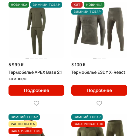
НОВИНКА
ЗИМНИЙ ТОВАР
ХИТ
НОВИНКА
ЗИМНИЙ ТОВАР
5 999 ₽
3 100 ₽
Термобельё APEX Base 2.1
Термобельё ESDY X-React
комплект
Подробнее
Подробнее
ЗИМНИЙ ТОВАР
ЗИМНИЙ ТОВАР
РАСПРОДАЖА
ЗАКАНЧИВАЕТСЯ
ЗАКАНЧИВАЕТСЯ