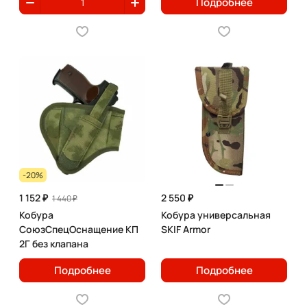
Подробнее
-20%
1 152 ₽
2 550 ₽
1 440 ₽
Кобура
Кобура универсальная
СоюзСпецОснащение КП
SKIF Armor
2Г без клапана
Подробнее
Подробнее