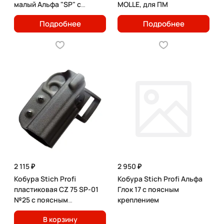
малый Альфа "SP" с
MOLLE, для ПМ
изменением угла наклона
Подробнее
Подробнее
2 115 ₽
2 950 ₽
Кобура Stich Profi
Кобура Stich Profi Альфа
пластиковая CZ 75 SP-01
Глок 17 с поясным
№25 с поясным
креплением
креплением / Черный
В корзину