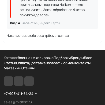
оригинальные перчатки Helikon — тоже
решил купить. Заказ обработали быстро,
покупкой доволен.
Влад А. ·
июль 2025, Яндекс.Карты
Читать отзывы обо всех трёх магазинах
Каталог
Военная экипировка
Подборки
Бренды
Блог
Статьи
Оплата
Доставка
Возврат и обмен
Контакты
Магазины
Отзывы
+7-903-411-54-24
sales@midfort.ru