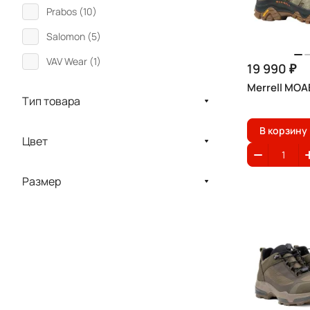
Prabos (
10
)
Salomon (
5
)
VAV Wear (
1
)
19 990 ₽
Merrell MOA
Тип товара
В корзину
Цвет
Размер