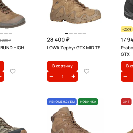
-25%
28 400 ₽
17 9
3 990 ₽
ABUND HIGH
LOWA Zephyr GTX MID TF
Prab
GTX
В корзину
В к
РЕКОМЕНДУЕМ
НОВИНКА
ХИТ