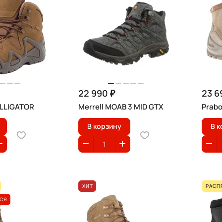
22 990 ₽
23 6
ALLIGATOR
Merrell MOAB 3 MID GTX
Prab
В корзину
В к
ХИТ
РАСП
СЯ