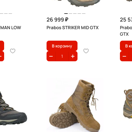
26 999 ₽
25 5
YMAN LOW
Prabos STRIKER MID GTX
Prab
GTX
В корзину
В к