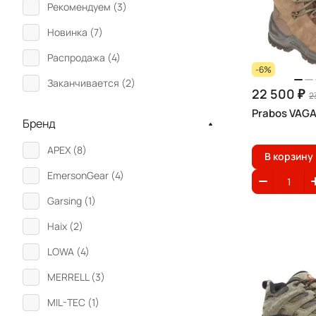
Рекомендуем (
3
)
Новинка (
7
)
Распродажа (
4
)
-6%
Заканчивается (
2
)
22 500 ₽
2
Prabos VAG
Бренд
APEX (
8
)
В корзину
EmersonGear (
4
)
Garsing (
1
)
Haix (
2
)
LOWA (
4
)
MERRELL (
3
)
MIL-TEC (
1
)