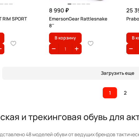
8 990 ₽
25 3
T RIM SPORT
EmersonGear Rattlesnake
Prab
8''
В корзину
В к
Загрузить еще
1
2
ская и трекинговая обувь для а
дставлено 48 моделей обуви от ведущих брендов тактичес