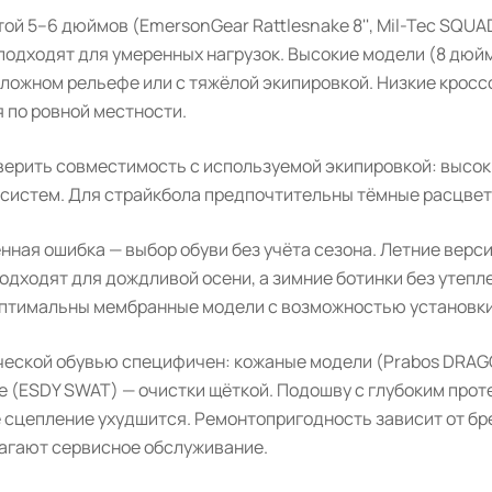
ой 5–6 дюймов (EmersonGear Rattlesnake 8'', Mil-Tec SQU
подходят для умеренных нагрузок. Высокие модели (8 дюй
сложном рельефе или с тяжёлой экипировкой. Низкие крос
 по ровной местности.
верить совместимость с используемой экипировкой: высок
 систем. Для страйкбола предпочтительны тёмные расцветк
нная ошибка — выбор обуви без учёта сезона. Летние вер
одходят для дождливой осени, а зимние ботинки без утеп
птимальны мембранные модели с возможностью установки
ической обувью специфичен: кожаные модели (Prabos DRAG
е (ESDY SWAT) — очистки щёткой. Подошву с глубоким прот
е сцепление ухудшится. Ремонтопригодность зависит от бр
агают сервисное обслуживание.