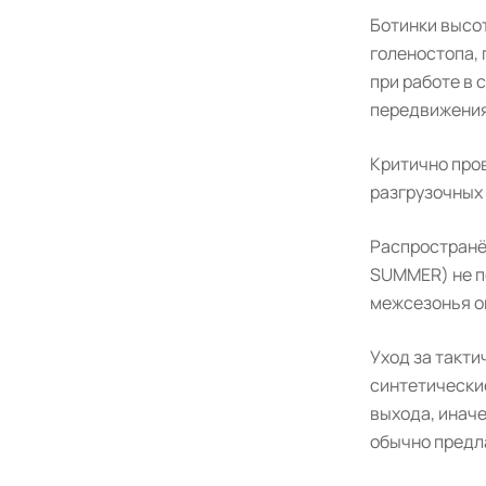
Ботинки высот
голеностопа, 
при работе в 
передвижения
Критично про
разгрузочных
Распространё
SUMMER) не п
межсезонья о
Уход за такт
синтетически
выхода, инач
обычно предл