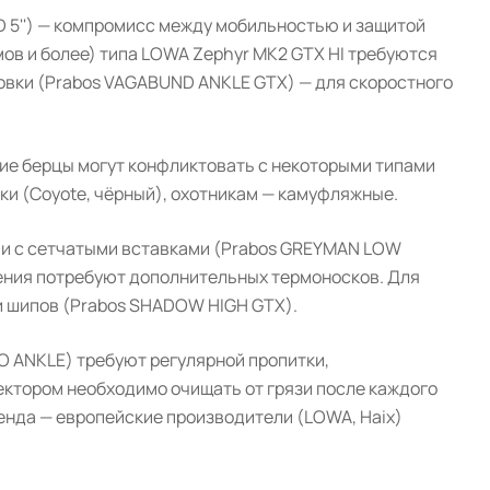
AD 5'') — компромисс между мобильностью и защитой
мов и более) типа LOWA Zephyr MK2 GTX HI требуются
совки (Prabos VAGABUND ANKLE GTX) — для скоростного
ие берцы могут конфликтовать с некоторыми типами
и (Coyote, чёрный), охотникам — камуфляжные.
сии с сетчатыми вставками (Prabos GREYMAN LOW
ления потребуют дополнительных термоносков. Для
 шипов (Prabos SHADOW HIGH GTX).
O ANKLE) требуют регулярной пропитки,
ектором необходимо очищать от грязи после каждого
енда — европейские производители (LOWA, Haix)