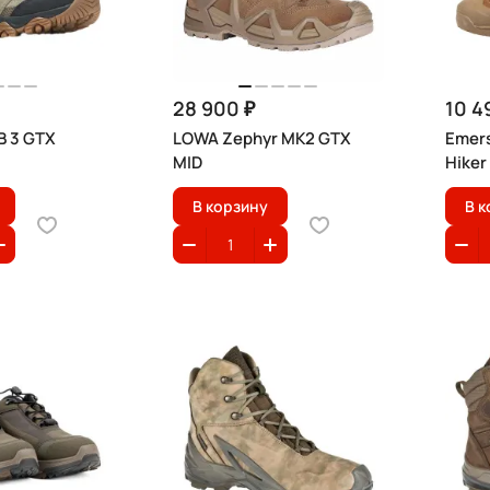
28 900 ₽
10 4
B 3 GTX
LOWA Zephyr MK2 GTX
Emers
MID
Hiker
В корзину
В к