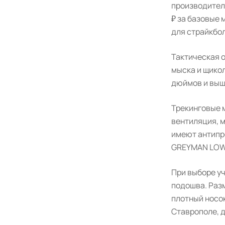
производители
₽ за базовые 
для страйкбол
Тактическая 
мыска и щикол
дюймов и выш
Трекинговые 
вентиляция, м
имеют антипр
GREYMAN LOW
При выборе у
подошва. Разм
плотный носо
Ставрополе, д