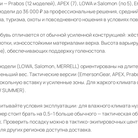
 — Prabos (12 моделей), APEX (7), LOWA и Salomon (по 5), 
модели до 36 000 ₽ за профессиональные решения, средний
а, туризма, охоты и повседневного ношения в условиях по
обувь отличается от обычной усиленной конструкцией: жёс
отки, износостойкими материалами верха. Высота варьируе
е), обеспечивающих поддержку голеностопа.
модели (LOWA, Salomon, MERRELL) ориентированы на длит
еньший вес. Тактические версии (EmersonGear, APEX, Prab
окольную вставку и усиленные зоны. Для жаркого климата
 SUMMER).
читывайте условия эксплуатации: для влажного климата ну
ер стоит брать на 0,5–1 больше обычного — тактическая о
к. Проверить посадку можно в тактико-экипировочных цент
ля других регионов доступна доставка.