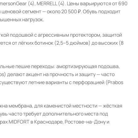
EmersonGear (4), MERRELL (4). Цены варьируются от 690
 ценовой сегмент — около 20 500 ₽. Обувь подходит
вышенных нагрузок.
ткой подошвой с агрессивным протектором, защитой
тся от лёгких ботинок (2,5–5 дюймов) до высоких (8
ельные пешие переходы: амортизирующая подошва,
os) делают акцент на прочность и защиту — часто
 существуют летние варианты с перфорацией (Prabos
жна мембрана, для каменистой местности — жёсткая
бувь часто требует дополнительного места под
рах MIDFORT в Краснодаре, Ростове-на-Дону и