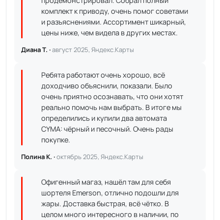
продемонстрировал. Собрал полный
комплект к приводу, очень помог советами
и разъяснениями. Ассортимент шикарный,
цены ниже, чем видела в других местах.
Диана Т. ·
август 2025, Яндекс.Карты
Ребята работают очень хорошо, всё
доходчиво объяснили, показали. Было
очень приятно осознавать, что они хотят
реально помочь нам выбрать. В итоге мы
определились и купили два автомата
CYMA: чёрный и песочный. Очень рады
покупке.
Полина К. ·
октябрь 2025, Яндекс.Карты
Офигенный магаз, нашёл там для себя
шортеля Emerson, отлично подошли для
жары. Доставка быстрая, всё чётко. В
целом много интересного в наличии, по