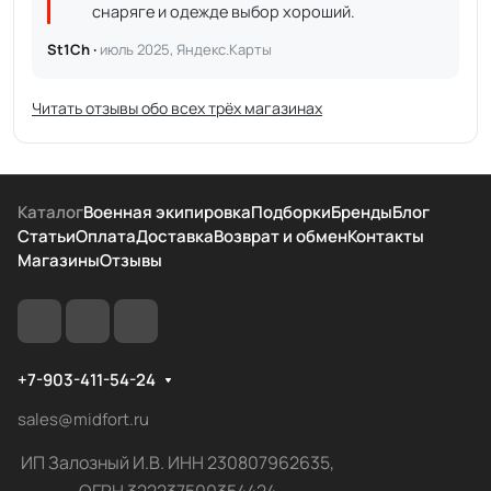
снаряге и одежде выбор хороший.
St1Ch ·
июль 2025, Яндекс.Карты
Читать отзывы обо всех трёх магазинах
Каталог
Военная экипировка
Подборки
Бренды
Блог
Статьи
Оплата
Доставка
Возврат и обмен
Контакты
Магазины
Отзывы
+7-903-411-54-24
sales@midfort.ru
ИП Залозный И.В. ИНН 230807962635,