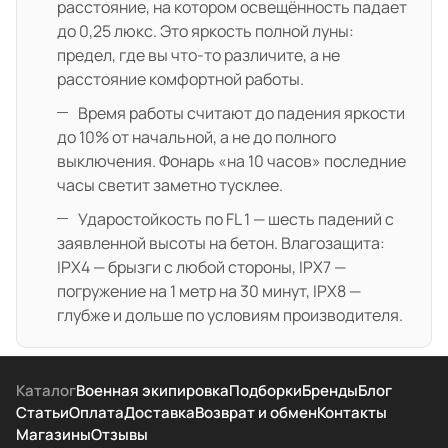
расстояние, на котором освещённость падает
до 0,25 люкс. Это яркость полной луны:
предел, где вы что-то различите, а не
расстояние комфортной работы.
Время работы считают до падения яркости
до 10% от начальной, а не до полного
выключения. Фонарь «на 10 часов» последние
часы светит заметно тусклее.
Ударостойкость по FL 1 — шесть падений с
заявленной высоты на бетон. Влагозащита:
IPX4 — брызги с любой стороны, IPX7 —
погружение на 1 метр на 30 минут, IPX8 —
глубже и дольше по условиям производителя.
Каталог
Военная экипировка
Подборки
Бренды
Блог
Статьи
Оплата
Доставка
Возврат и обмен
Контакты
Магазины
Отзывы