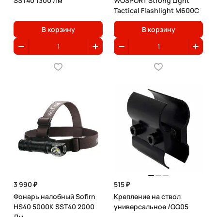
SST40 1300 Лм
WOSPORT Strong Light
Tactical Flashlight M600C
В корзину
В корзину
3 990 ₽
515 ₽
Фонарь налобный Sofirn
Крепление на ствол
HS40 5000K SST40 2000
универсальное /QQ05
Лм