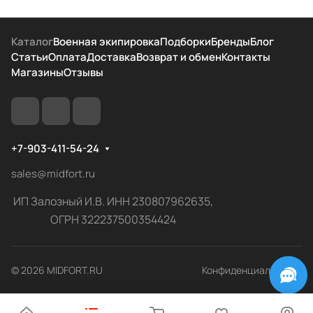
Каталог
Военная экипировка
Подборки
Бренды
Блог
Статьи
Оплата
Доставка
Возврат и обмен
Контакты
Магазины
Отзывы
+7-903-411-54-24
sales@midfort.ru
ИП Залозный И.В. ИНН 230807962635,
ОГРН 322237500354424
© 2026 MIDFORT.RU
Конфиденциальность