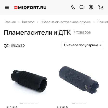
Главная
Каталог
Обвес на огнестрельное оружие
Пламег
Пламегасители и ДТК
7 товаров
Фильтр
Сначала популярные
5 215 ₽
6 515 ₽