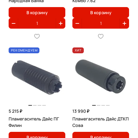
Народная Банка
Комбо 7.62
В корзину
В корзину
РЕКОМЕНДУЕМ
ХИТ
5 215 ₽
13 990 ₽
Пламегаситель Дайс ПГ
Пламегаситель Дайс ДТКП
Филин
Сова
В корзину
В корзину