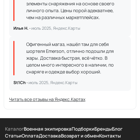
элементы снаряжения на основе своего
личного опыта. Цены порой адекватнее,
чем на различных маркетплейсах.
Илья Н. ·
июль 2025, Яндекс.Карты
Офигенный магаз, нашёл там для себя
шортеля Emerson, отлично подошли для
жары. Доставка быстрая, всё чётко. В
целом много интересного в наличии, по
снаряге и одежде выбор хороший.
St1Ch ·
июль 2025, Яндекс.Карты
Читать все отзывы на Яндекс.Картах
Каталог
Военная экипировка
Подборки
Бренды
Блог
Статьи
Оплата
Доставка
Возврат и обмен
Контакты