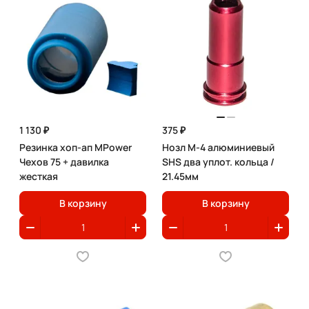
1 130 ₽
375 ₽
Резинка хоп-ап MPower
Нозл M-4 алюминиевый
Чехов 75 + давилка
SHS два уплот. кольца /
жесткая
21.45мм
В корзину
В корзину