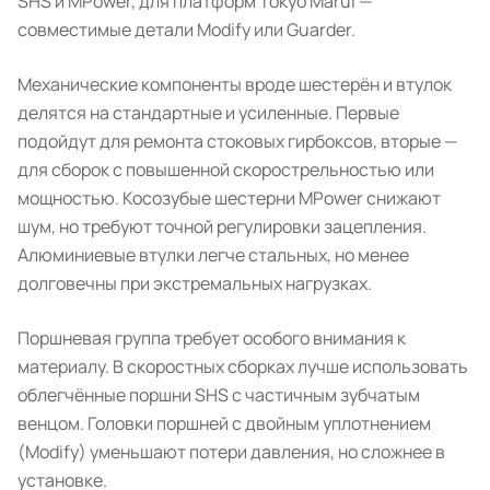
SHS и MPower, для платформ Tokyo Marui —
совместимые детали Modify или Guarder.
Механические компоненты вроде шестерён и втулок
делятся на стандартные и усиленные. Первые
подойдут для ремонта стоковых гирбоксов, вторые —
для сборок с повышенной скорострельностью или
мощностью. Косозубые шестерни MPower снижают
шум, но требуют точной регулировки зацепления.
Алюминиевые втулки легче стальных, но менее
долговечны при экстремальных нагрузках.
Поршневая группа требует особого внимания к
материалу. В скоростных сборках лучше использовать
облегчённые поршни SHS с частичным зубчатым
венцом. Головки поршней с двойным уплотнением
(Modify) уменьшают потери давления, но сложнее в
установке.