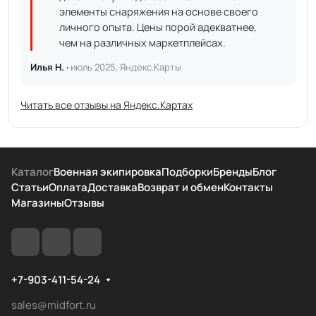
элементы снаряжения на основе своего
личного опыта. Цены порой адекватнее,
чем на различных маркетплейсах.
Илья Н. ·
июль 2025, Яндекс.Карты
Читать все отзывы на Яндекс.Картах
Каталог
Военная экипировка
Подборки
Бренды
Блог
Статьи
Оплата
Доставка
Возврат и обмен
Контакты
Магазины
Отзывы
+7-903-411-54-24
sales@midfort.ru