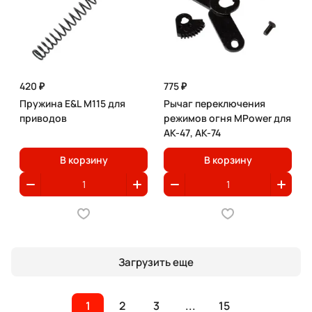
420 ₽
775 ₽
Пружина E&L M115 для
Рычаг переключения
приводов
режимов огня MPower для
АК-47, АК-74
В корзину
В корзину
Загрузить еще
1
2
3
...
15