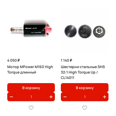
4 050 ₽
1 140 ₽
Мотор MPower M160 High
Шестерни стальные SHS
Torque длинный
32:1 High Torque Up /
CL14011
В корзину
В корзину