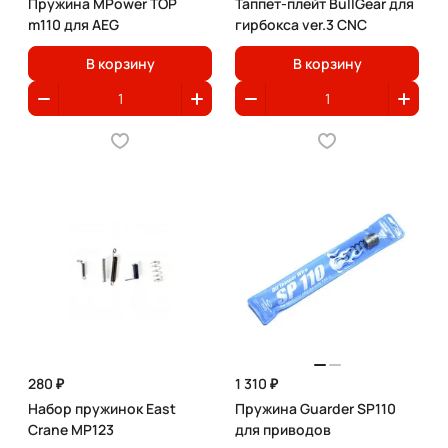
Пружина MPower TOP
Таппет-плейт BullGear для
m110 для AEG
гирбокса ver.3 CNC
В корзину
В корзину
280 ₽
1 310 ₽
Набор пружинок East
Пружина Guarder SP110
Crane MP123
для приводов