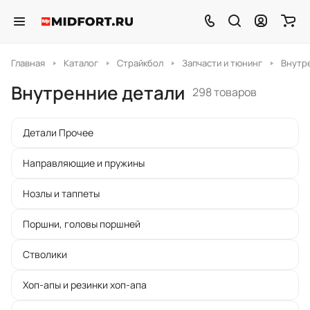
Главная
Каталог
Страйкбол
Запчасти и тюнинг
Внутр
Внутренние детали
298 товаров
Детали Прочее
Направляющие и пружины
Нозлы и таппеты
Поршни, головы поршней
Стволики
Хоп-апы и резинки хоп-апа