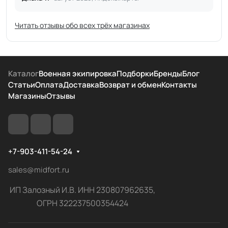
Читать отзывы обо всех трёх магазинах
Каталог
Военная экипировка
Подборки
Бренды
Блог
Статьи
Оплата
Доставка
Возврат и обмен
Контакты
Магазины
Отзывы
+7-903-411-54-24
sales@midfort.ru
ИП Залозный И.В. ИНН 230807962635,
ОГРН 322237500354424