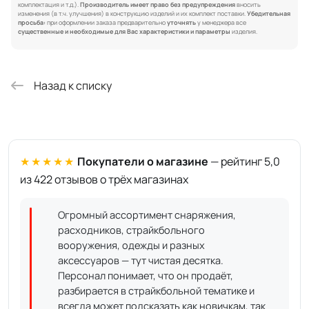
комплектация и т.д.).
Производитель имеет право без предупреждения
вносить
изменения (в т.ч. улучшения) в конструкцию изделий и их комплект поставки.
Убедительная
просьба:
при оформлении заказа предварительно
уточнять
у менеджера все
существенные и необходимые для Вас характеристики и параметры
изделия.
Назад к списку
★★★★★
Покупатели о магазине
— рейтинг 5,0
из 422 отзывов о трёх магазинах
Огромный ассортимент снаряжения,
расходников, страйкбольного
вооружения, одежды и разных
аксессуаров — тут чистая десятка.
Персонал понимает, что он продаёт,
разбирается в страйкбольной тематике и
всегда может подсказать как новичкам, так