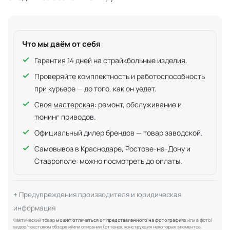
Что мы даём от себя
Гарантия 14 дней на страйкбольные изделия.
Проверяйте комплектность и работоспособность
при курьере — до того, как он уедет.
Своя
мастерская
: ремонт, обслуживание и
тюнинг приводов.
Официальный дилер брендов — товар заводской.
Самовывоз в Краснодаре, Ростове-на-Дону и
Ставрополе: можно посмотреть до оплаты.
Предупреждения производителя и юридическая
информация
Фактический товар
может отличаться от представленного на фотографиях
или в фото/
видео/текстовом обзоре и/или описании (оттенок, конструкция некоторых элементов,