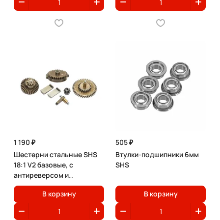
1 190 ₽
505 ₽
Шестерни стальные SHS
Втулки-подшипники 6мм
18:1 V2 базовые, с
SHS
антиреверсом и
моторной О-образной
В корзину
В корзину
шестерней