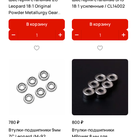
Leopard 18:1 Original
18:1 усиленные / CL14002
Powder Metallurgy Gear
Set
В корзину
В корзину
780 ₽
800 ₽
Втулки-подшипники 9мм
Втулки-подшипники
ZC Leopard /M-92
MPower 8 мм для