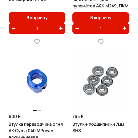
пулемётов A&K M249, ПКМ
В корзину
В корзину
600 ₽
765 ₽
Втулка переводчика огня
Втулки-подшипники 7мм
АК Cyma 040 MPower
SHS
алюминиевая