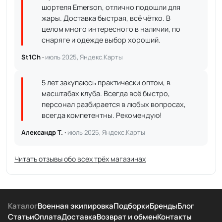
шортеля Emerson, отлично подошли для
жары. Доставка быстрая, всё чётко. В
целом много интересного в наличии, по
снаряге и одежде выбор хороший.
St1Ch ·
июль 2025, Яндекс.Карты
5 лет закупаюсь практически оптом, в
масштабах клуба. Всегда всё быстро,
персонал разбирается в любых вопросах,
всегда компетентны. Рекомендую!
Александр Т. ·
июль 2025, Яндекс.Карты
Читать отзывы обо всех трёх магазинах
Каталог
Военная экипировка
Подборки
Бренды
Блог
Статьи
Оплата
Доставка
Возврат и обмен
Контакты