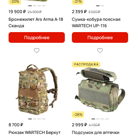
-20%
-21%
19 900 ₽
2 399 ₽
24 900 ₽
3 020 ₽
Бронежилет Ars Arma А-18
Сумка-кобура поясная
Сканда
WARTECH UP-116
Подробнее
Подробнее
РАСПРОДАЖА
-28%
8 700 ₽
2 999 ₽
4 190 ₽
Рюкзак WARTECH Беркут
Подсумок для аптечки