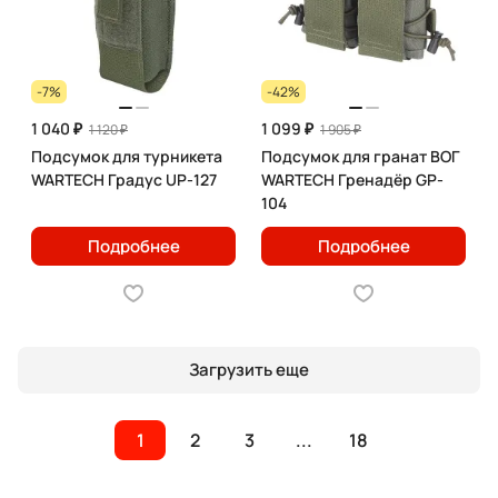
-7%
-42%
1 040 ₽
1 099 ₽
1 120 ₽
1 905 ₽
Подсумок для турникета
Подсумок для гранат ВОГ
WARTECH Градус UP-127
WARTECH Гренадёр GP-
104
Подробнее
Подробнее
Загрузить еще
1
2
3
...
18