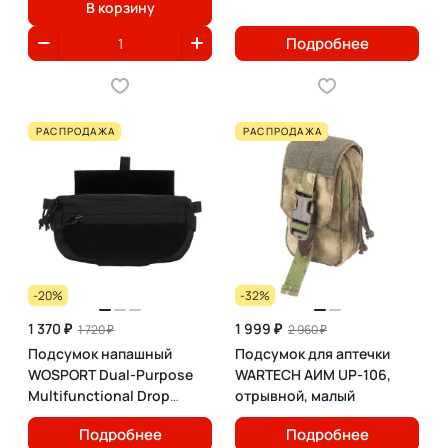
В корзину
Подробнее
РАСПРОДАЖА
РАСПРОДАЖА
-20%
-32%
1 370 ₽
1 999 ₽
1 720 ₽
2 960 ₽
Подсумок напашный
Подсумок для аптечки
WOSPORT Dual-Purpose
WARTECH АИМ UP-106,
Multifunctional Drop
отрывной, малый
Pouch
Подробнее
Подробнее