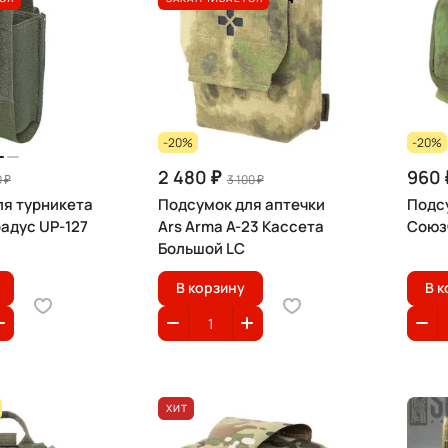
-20%
-20%
2 480 ₽
960 
0 ₽
3 100 ₽
ля турникета
Подсумок для аптечки
Подс
адус UP-127
Ars Arma А-23 Кассета
Союз
Большой LC
В корзину
В к
ХИТ