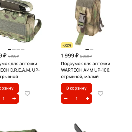
-32%
9 ₽
1 999 ₽
4 190 ₽
2 960 ₽
умок для аптечки
Подсумок для аптечки
CH D.R.E.A.M. UP-
WARTECH АИМ UP-106,
отрывной
отрывной, малый
орзину
В корзину