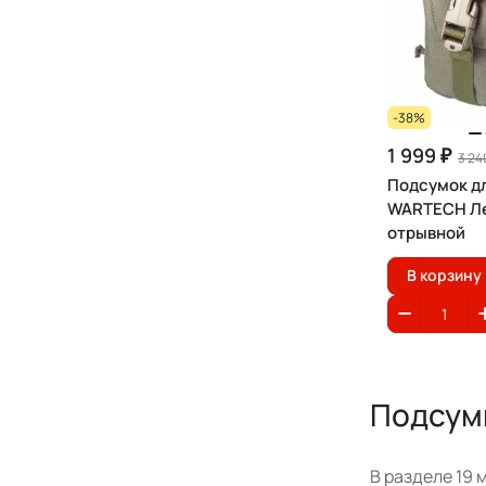
-38%
1 999 ₽
3 24
Подсумок д
WARTECH Ле
отрывной
В корзину
Подсумк
В разделе 19