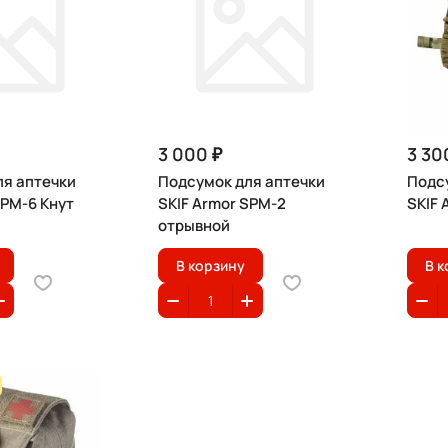
3 000 ₽
3 30
ля аптечки
Подсумок для аптечки
Подс
SPM-6 Кнут
SKIF Armor SPM-2
SKIF 
отрывной
В корзину
В к