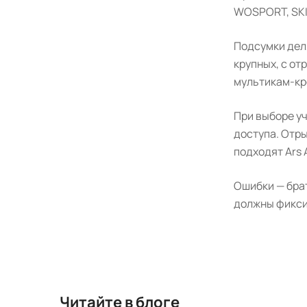
WOSPORT, SKIF
Подсумки деля
крупных, с от
мультикам-кр
При выборе уч
доступа. Отр
подходят Ars 
Ошибки — брат
должны фиксир
Читайте в блоге