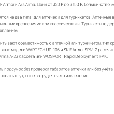
 Armor и Ars Arma. Цены от 320 ₽ до 6 150 ₽, большинство м
тся на два типа: для аптечек и для турникетов. Аптечные
рывными креплениями или классическими. Турникетные дер
еплением.
итывают совместимость с аптечкой или турникетом, тип кр
ывные модели WARTECH UP-106 и SKIF Armor SPM-2 рассчита
Arma А-23 Кассета или WOSPORT Rapid Deployment IFAK.
ь подсумок без проверки габаритов аптечки или без учёта
овать жгут, но не затруднять его извлечение.