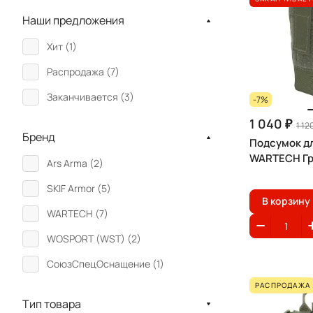
Наши предложения
Хит (
1
)
Распродажа (
7
)
Заканчивается (
3
)
-7%
1 040 ₽
1 12
Бренд
Подсумок д
WARTECH Гр
Ars Arma (
2
)
SKIF Armor (
5
)
В корзину
WARTECH (
7
)
WOSPORT (WST) (
2
)
СоюзСпецОснащение (
1
)
РАСПРОДАЖА
Тип товара