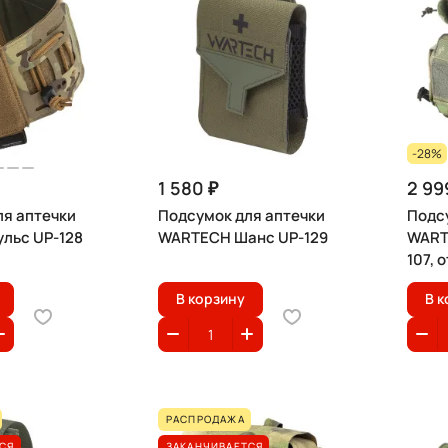
-28%
1 580 ₽
2 99
ля аптечки
Подсумок для аптечки
Подс
льс UP-128
WARTECH Шанс UP-129
WARTE
107, 
В корзину
В к
РАСПРОДАЖА
СЯ
ЗАКАНЧИВАЕТСЯ