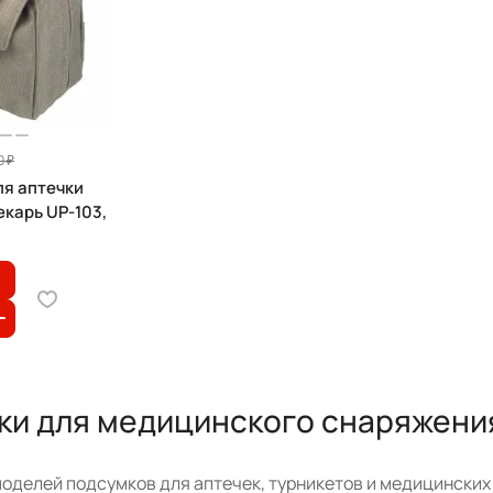
0 ₽
ля аптечки
карь UP-103,
и для медицинского снаряжения 
 моделей подсумков для аптечек, турникетов и медицинск