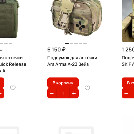
6 150 ₽
1 25
 ₽
ля аптечки
Подсумок для аптечки
Подс
ick Release
Ars Arma A-23 Вейз
SKIF 
k A
В корзину
В к