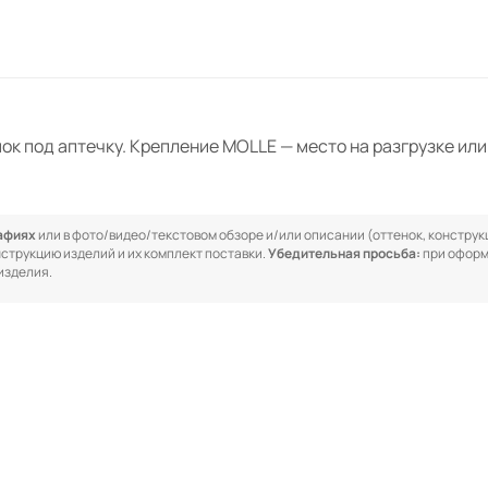
ок под аптечку. Крепление MOLLE — место на разгрузке ил
рафиях
или в фото/видео/текстовом обзоре и/или описании (оттенок, конструкц
онструкцию изделий и их комплект поставки.
Убедительная просьба:
при оформ
изделия.