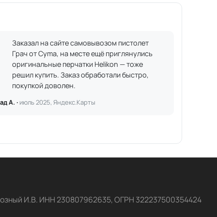
Заказал на сайте самовывозом пистолет
Грач от Cyma, на месте ещё приглянулись
оригинальные перчатки Helikon — тоже
решил купить. Заказ обработали быстро,
покупкой доволен.
ад А. ·
июль 2025, Яндекс.Карты
озный И.В. ИНН 230807962635, ОГРН 322237500354424