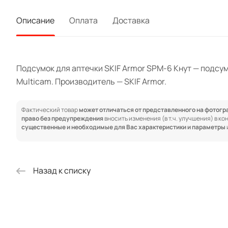
Описание
Оплата
Доставка
Подсумок для аптечки SKIF Armor SPM-6 Кнут — подсум
Multicam. Производитель — SKIF Armor.
Фактический товар
может отличаться от представленного на фотог
право без предупреждения
вносить изменения (в т.ч. улучшения) в к
существенные и необходимые для Вас характеристики и параметры
Назад к списку