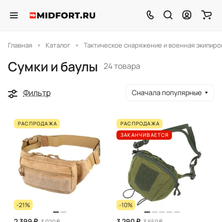
Главная
Каталог
Тактическое снаряжение и военная экипиро
Сумки и баулы
24 товара
Фильтр
Сначала популярные
РАСПРОДАЖА
РАСПРОДАЖА
ЗАКАНЧИВАЕТСЯ
-21%
-10%
2 399 ₽
3 290 ₽
3 020 ₽
3 650 ₽