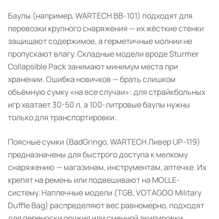
Баулы (например, WARTECH BB-101) подходят для
перевозки крупного снаряжения — их жёсткие стенки
защищают содержимое, а герметичные молнии не
пропускают влагу. Складные модели вроде Sturmer
Collapsible Pack занимают минимум места при
хранении. Ошибка новичков — брать слишком
объёмную сумку «на все случаи»: для страйкбольных
игр хватает 30-50 л, а 100-литровые баулы нужны
только для транспортировки.
Поясные сумки (BadGringo, WARTECH Ливер UP-119)
предназначены для быстрого доступа к мелкому
снаряжению — магазинам, инструментам, аптечке. Их
крепят на ремень или подвешивают на MOLLE-
систему. Наплечные модели (TGB, VOTAGOO Military
Duffle Bag) распределяют вес равномерно, подходят
для переноски оружия или сменной экипировки.