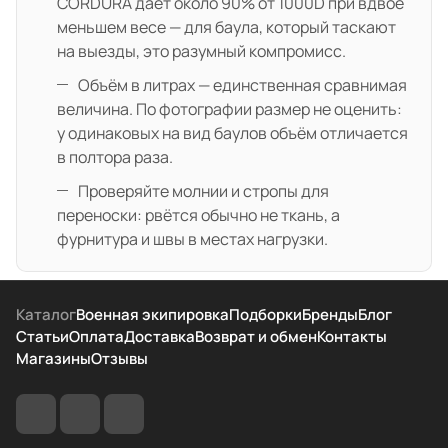
CORDURA даёт около 90% от 1000D при вдвое
меньшем весе — для баула, который таскают
на выезды, это разумный компромисс.
Объём в литрах — единственная сравнимая
величина. По фотографии размер не оценить:
у одинаковых на вид баулов объём отличается
в полтора раза.
Проверяйте молнии и стропы для
переноски: рвётся обычно не ткань, а
фурнитура и швы в местах нагрузки.
Каталог
Военная экипировка
Подборки
Бренды
Блог
Статьи
Оплата
Доставка
Возврат и обмен
Контакты
Магазины
Отзывы