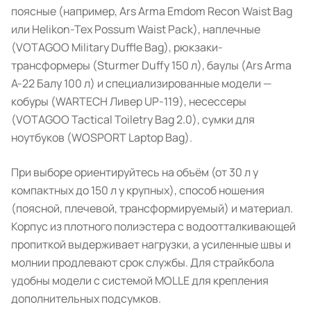
поясные (например, Ars Arma Emdom Recon Waist Bag
или Helikon-Tex Possum Waist Pack), наплечные
(VOTAGOO Military Duffle Bag), рюкзаки-
трансформеры (Sturmer Duffy 150 л), баулы (Ars Arma
A-22 Балу 100 л) и специализированные модели —
кобуры (WARTECH Ливер UP-119), несессеры
(VOTAGOO Tactical Toiletry Bag 2.0), сумки для
ноутбуков (WOSPORT Laptop Bag).
При выборе ориентируйтесь на объём (от 30 л у
компактных до 150 л у крупных), способ ношения
(поясной, плечевой, трансформируемый) и материал.
Корпус из плотного полиэстера с водоотталкивающей
пропиткой выдерживает нагрузки, а усиленные швы и
молнии продлевают срок службы. Для страйкбола
удобны модели с системой MOLLE для крепления
дополнительных подсумков.