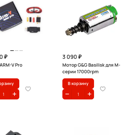
0 ₽
3 090 ₽
ARM-V Pro
Мотор G&G Basilisk для М-
серии 17000rpm
орзину
В корзину