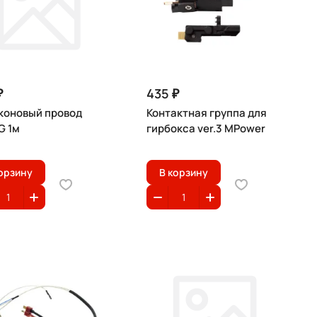
₽
435 ₽
коновый провод
Контактная группа для
G 1м
гирбокса ver.3 MPower
орзину
В корзину