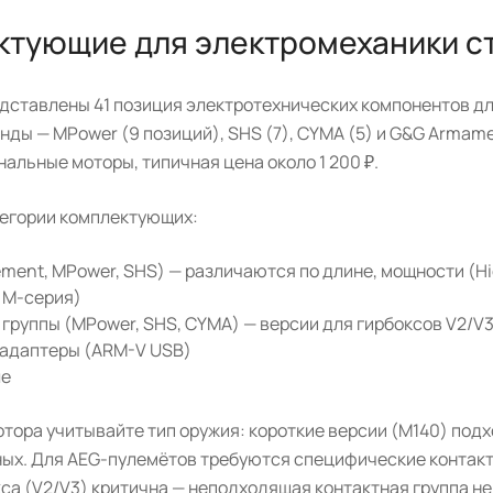
ктующие для электромеханики с
едставлены 41 позиция электротехнических компонентов дл
ды — MPower (9 позиций), SHS (7), CYMA (5) и G&G Armament
альные моторы, типичная цена около 1 200 ₽.
егории комплектующих:
ment, MPower, SHS) — различаются по длине, мощности (Hi
, M-серия)
 группы (MPower, SHS, CYMA) — версии для гирбоксов V2/
 адаптеры (ARM-V USB)
ле
тора учитывайте тип оружия: короткие версии (M140) под
ых. Для AEG-пулемётов требуются специфические контакт
са (V2/V3) критична — неподходящая контактная группа не