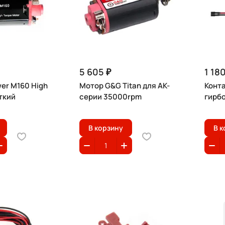
5 605 ₽
1 180
er M160 High
Мотор G&G Titan для АК-
Конта
ткий
серии 35000rpm
гирбо
В корзину
В к