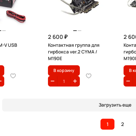
2 600 ₽
2 60
M-V USB
Контактная группа для
Конта
гирбокса ver.2 CYMA /
гирбо
M190E
M190
В корзину
В к
Загрузить еще
1
2