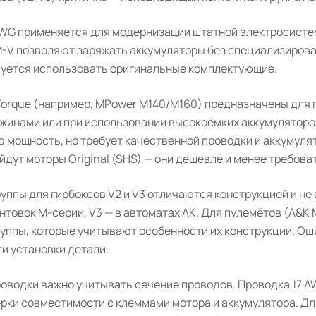
AWG применяется для модернизации штатной электросистем
-V позволяют заряжать аккумуляторы без специализирова
уется использовать оригинальные комплектующие.
Torque (например, MPower M140/M160) предназначены для 
жинами или при использовании высокоёмких аккумуляторов.
 мощность, но требует качественной проводки и аккумуля
дут моторы Original (SHS) — они дешевле и менее требова
уппы для гирбоксов V2 и V3 отличаются конструкцией и н
нтовок M-серии, V3 — в автоматах АК. Для пулемётов (A&
уппы, которые учитывают особенности их конструкции. Оши
и установки детали.
роводки важно учитывать сечение проводов. Проводка 17 
ерки совместимости с клеммами мотора и аккумулятора. Д