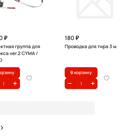
0 ₽
180 ₽
ктная группа для
Проводка для тира 3 м
кса ver.2 CYMA /
D
орзину
В корзину