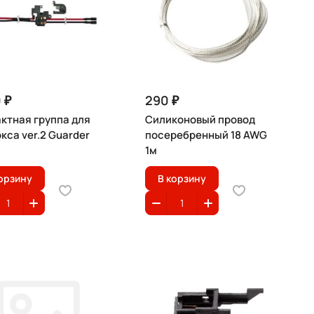
 ₽
290 ₽
ктная группа для
Силиконовый провод
кса ver.2 Guarder
посеребренный 18 AWG
1м
орзину
В корзину