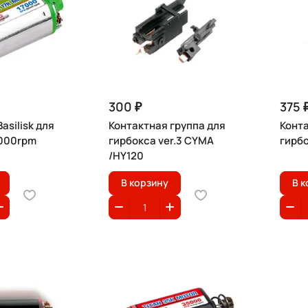
300 ₽
375 
asilisk для
Контактная группа для
Конта
7000rpm
гирбокса ver.3 CYMA
гирбо
/HY120
В корзину
В к