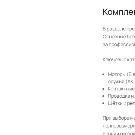
Компле
В разделе пр
Основные брен
за профессион
Ключевые кат
Моторы (Ele
оружия (АК
Контактные
Проводка и
Щётки и ре
При выборе мо
полноразмерн
версии гирбок