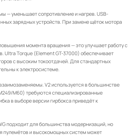
ы — уменьшает сопротивление и нагрев. USB-
нных зарядных устройств. При замене щёток мотора
повышения момента вращения — это улучшает работу с
 Ultra Torque (Element GT-37000) обеспечивает
торов с высоким токоотдачей. Для стандартных
тельны к электросистеме.
е взаимозаменяемы. V2 используется в большинстве
K M249/M60) требуются специализированные
бка в выборе версии гирбокса приведёт к
AWG подходит для большинства модернизаций, но
ля пулемётов и высокомощных систем может