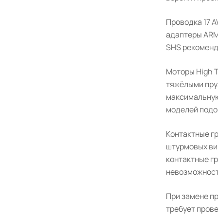
Проводка 17 
адаптеры ARM
SHS рекоменд
Моторы High 
тяжёлыми пру
максимальную
моделей подой
Контактные гр
штурмовых ви
контактные гр
невозможност
При замене п
требует пров