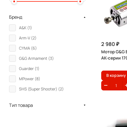
Бренд
A&K (
1
)
Arm-V (
2
)
2 980 ₽
CYMA (
6
)
Мотор G&G B
АК-серии 1
G&G Armament (
3
)
Guarder (
1
)
В корзину
MPower (
8
)
SHS (Super Shooter) (
2
)
Тип товара