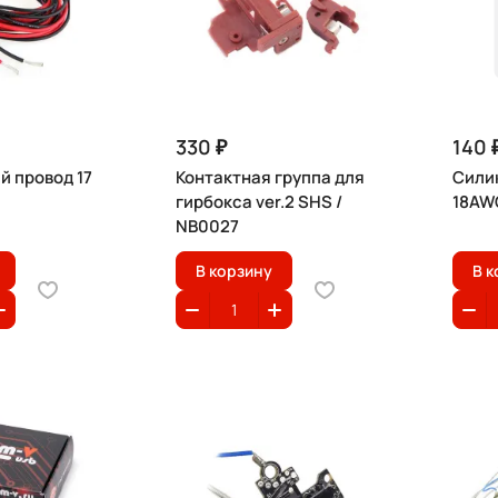
330 ₽
140 
й провод 17
Контактная группа для
Сили
гирбокса ver.2 SHS /
18AW
NB0027
В корзину
В к