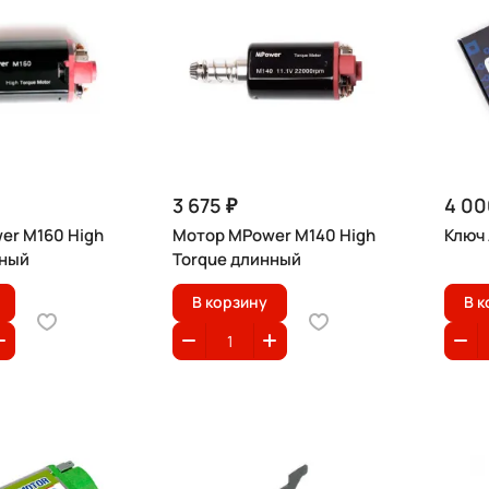
3 675 ₽
4 00
er M160 High
Мотор MPower M140 High
Ключ 
нный
Torque длинный
В корзину
В к