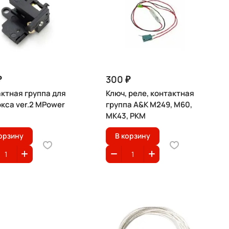
₽
300 ₽
ктная группа для
Ключ, реле, контактная
кса ver.2 MPower
группа A&K M249, M60,
MK43, PKM
орзину
В корзину